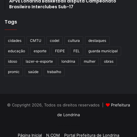
APVE Londrina Basketball disputa Campeonato
Brasileiro Interclubes Sub-17
Tags
cidades
CMTU
codel
cultura
destaques
educação
esporte
FEIPE
FEL
guarda municipal
idoso
lazer-e-esporte
londrina
mulher
obras
promic
saúde
trabalho
© Copyright 2026, Todos os direitos reservados |
Prefeitura
de Londrina
Criação de Sites TTG Sistemas
Página Inicial
N.COM
Portal Prefeitura de Londrina