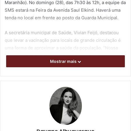
Maranhão). No domingo (28), das 7h30 às 12h, a equipe da
SMS estará na Feira da Avenida Saul Elkind. Haverá uma
tenda no local em frente ao posto da Guarda Municipal.
A secretária municipal de Saúde, Vivian Feijó, destacou
que levar a vacinação para locais de grande circulação é
uma forma de aproximar a saúde da população. “Nossa
orientação é que as pessoas aproveitem essa
Mostrar mais
oportunidade para conferir a carteira de vacinação e
manter a proteção em dia”, ressaltou.