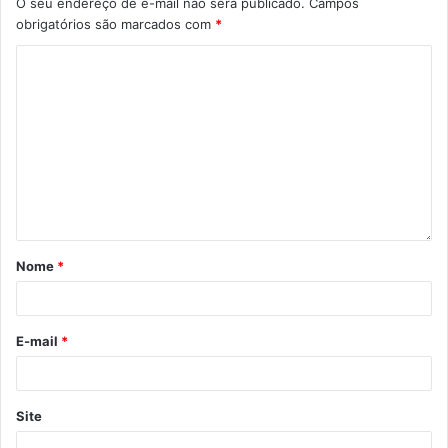
O seu endereço de e-mail não será publicado.
Campos
obrigatórios são marcados com
*
Gostei
Etiquetas
saúde
Vacinação contra a gripe
Nome
*
E-mail
*
Site