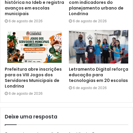
histórica no Ideb e registra
com indicadores do
avanços em escolas
planejamento urbano de
De acordo com o Ministério da Saúde (MS), a gripe é uma
municipais
Londrina
infecção aguda do sistema respiratório, provocado pelo
6 de agosto de 2026
6 de agosto de 2026
vírus da influenza, com grande potencial de transmissão,
principalmente os tipos A e B responsáveis pela maioria
dos casos sazonais. Entre os sintomas mais comuns estão:
febre, dor de garganta, tosse, dor no corpo e dor de
cabeça.
Prefeitura abre inscrições
Letramento Digital reforça
para os VIII Jogos dos
educação para
A influenza pode causar desde sintomas leves até
Servidores Municipais de
tecnologias em 20 escolas
complicações graves, especialmente entre os grupos mais
Londrina
6 de agosto de 2026
vulneráveis. A vacinação anual é a principal forma de
6 de agosto de 2026
prevenção e ajuda a reduzir casos graves, internações e
óbitos relacionados à doença.
Deixe uma resposta
* Texto atualizado às 10h30