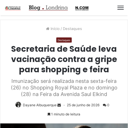
M
Início
/
Destaques
Destaques
Secretaria de Saúde leva
vacinação contra a gripe
para shopping e feira
Imunização será realizada nesta sexta-feira
(26) no Shopping Royal Plaza e no domingo
(28) na Feira da Avenida Saul Elkind
Dayane Albuquerque
25 de junho de 2026
0
1 minuto de leitura