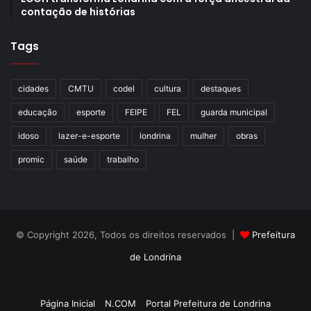
contação de histórias
Tags
cidades
CMTU
codel
cultura
destaques
educação
esporte
FEIPE
FEL
guarda municipal
idoso
lazer-e-esporte
londrina
mulher
obras
promic
saúde
trabalho
© Copyright 2026, Todos os direitos reservados |
Prefeitura
de Londrina
Criação de Sites TTG Sistemas
Página Inicial
N.COM
Portal Prefeitura de Londrina