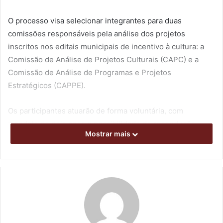
O processo visa selecionar integrantes para duas
comissões responsáveis pela análise dos projetos
inscritos nos editais municipais de incentivo à cultura: a
Comissão de Análise de Projetos Culturais (CAPC) e a
Comissão de Análise de Programas e Projetos
Estratégicos (CAPPE).
Os participantes atuarão de forma voluntária, com
mandato de dois anos e possibilidade de recondução.
Mostrar mais
Entre os requisitos para participar estão reconhecida
idoneidade e capacidade técnica, além de não possuir
vínculo recente com entidades participantes dos editais
analisados nem parentesco de até terceiro grau com
proponentes dos projetos inscritos.
Após o encerramento das inscrições, os currículos serão