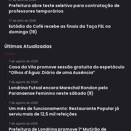
Prefeitura abre teste seletivo para contratação de
professores temporários
Ana faz parte da Seleção Londrinense há três anos
consecutivos e também valorizou a importância do
17 de julho de 2026
Estádio do Café recebe as finais da Taça FEL no
programa do Feipe, ao ajudar com os custos com
domingo (19)
equipamentos de treino. “A Prefeitura de Londrina e da
Fundação de Esportes vem nos ajudando cada vez
Últimas Atualizadas
mais e isso me deixa ainda mais motivada. Só de
saber que tem mais pessoas torcendo por mim, tenho
7 de agosto de 2026
Casa da Vila promove sessão gratuita do espetáculo
cada vez mais vontade de ganhar e de seguir a minha
“Olhos d’Água: Diário de uma Ausência”
carreira no Taekwondo”, agradeceu.
7 de agosto de 2026
Londrina Futsal encara Marechal Rondon pelo
O Moringão ainda irá receber este ano mais um
Paranaense Feminino neste sábado (8)
evento de Taekwondo, o Brazil Open, que deve reunir
7 de agosto de 2026
mais de 2 mil atletas de todo o país, dos dias 24 a 27
Um mês de funcionamento: Restaurante Popular já
de setembro.
serviu mais de 12,5 mil refeições
7 de agosto de 2026
Texto: Samuel Paiva, sob supervisão dos jornalistas
Prefeitura de Londrina promove 1º Mutirão de