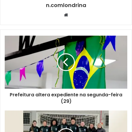
n.comlondrina
Website
Foto: Divulgação / FPTKD
O técnico da Seleção Londrinense, Diogo Freire, disse
que o campeonato foi um sucesso, se tornando o
maior evento nos 40 anos de história da Federação
Prefeitura altera expediente na segunda-feira
Paranaense de Taekwondo (FPTKD). “Londrina
(29)
comprovou sua hegemonia no Taekwondo e
conquistou o Título de Campeão Geral, Campeão
Geral Faixas pretas e Campeão Geral Faixas
coloridas”, exaltou.