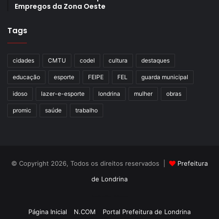
Empregos da Zona Oeste
do Núcleo de Comunicação da Prefeitura de Londrina
Tags
cidades
CMTU
codel
cultura
destaques
Gostei
1
educação
esporte
FEIPE
FEL
guarda municipal
Etiquetas
1 lugar
Campeonato Paranaense
competição
FEIPE
idoso
lazer-e-esporte
londrina
mulher
obras
Ginásio Moringão
londrina
Moringão
Taekwondo
promic
saúde
trabalho
© Copyright 2026, Todos os direitos reservados |
Prefeitura
de Londrina
Criação de Sites TTG Sistemas
Página Inicial
N.COM
Portal Prefeitura de Londrina