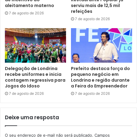
de todo o meu trabalho e de todo meu esforço após
aleitamento materno
serviu mais de 12,5 mil
meses de preparação, tanto física quanto mental. Eu
refeições
7 de agosto de 2026
me sinto muito realizada por ter conseguido uma vaga
7 de agosto de 2026
para o campeonato brasileiro”, valorizou.
O diretor técnico da FEL, Mazinho, frisou a grandeza do
evento sediado em Londrina, no Moringão. “O Taekwondo
é uma modalidade que tem crescido cada vez mais,
principalmente em Londrina. A cidade é uma praça
Delegação de Londrina
Prefeito destaca força do
esportiva muito requisitada, é importante estarmos
recebe uniformes e inicia
pequeno negócio em
contagem regressiva para
Londrina e região durante
próximos de eventos bons para deixar um legado,
Jogos do Idoso
a Feira do Empreendedor
incentivando a iniciação esportiva em outras modalidades
7 de agosto de 2026
7 de agosto de 2026
também”, exaltou.
Deixe uma resposta
O seu endereço de e-mail não será publicado.
Campos