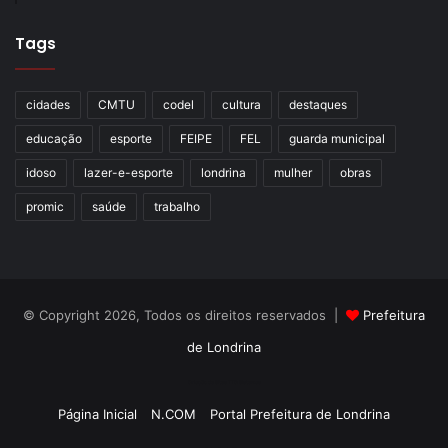
Tags
cidades
CMTU
codel
cultura
destaques
educação
esporte
FEIPE
FEL
guarda municipal
idoso
lazer-e-esporte
londrina
mulher
obras
promic
saúde
trabalho
© Copyright 2026, Todos os direitos reservados |
Prefeitura
de Londrina
Criação de Sites TTG Sistemas
Página Inicial
N.COM
Portal Prefeitura de Londrina