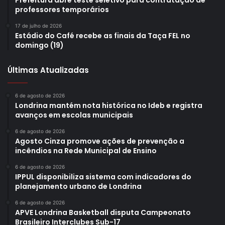
Prefeitura abre teste seletivo para contratação de
professores temporários
Samba dá Voltas
Samba Pé Vermelho
Saul Elkind
show
zona norte
17 de julho de 2026
Estádio do Café recebe as finais da Taça FEL no
domingo (19)
Últimas Atualizadas
6 de agosto de 2026
Londrina mantém nota histórica no Ideb e registra
avanços em escolas municipais
6 de agosto de 2026
Agosto Cinza promove ações de prevenção a
incêndios na Rede Municipal de Ensino
6 de agosto de 2026
IPPUL disponibiliza sistema com indicadores do
planejamento urbano de Londrina
6 de agosto de 2026
APVE Londrina Basketball disputa Campeonato
Brasileiro Interclubes Sub-17