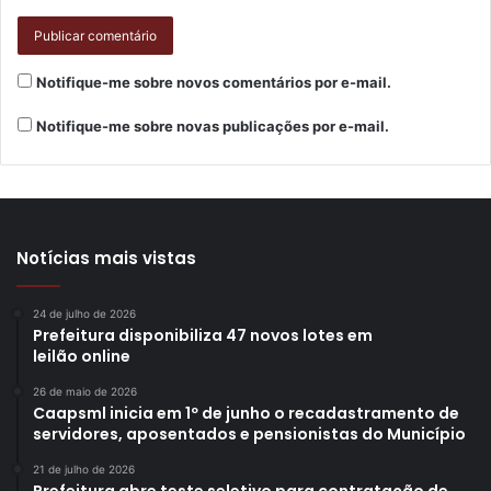
artistas responsáveis por essa trajetória permanecem fora
dos circuitos culturais institucionais. O circuito é
patrocinado pelo Programa Municipal de Incentivo à
Notifique-me sobre novos comentários por e-mail.
Cultura (Promic), por meio da Secretaria Municipal de
Notifique-me sobre novas publicações por e-mail.
Cultura de Londrina. O incentivo viabiliza a estrutura
técnica das apresentações, a ocupação dos espaços
públicos, a equipe de produção, divulgação e todas as
etapas necessárias para a realização do projeto.
Notícias mais vistas
Texto: João Souza, estagiário do Núcleo de
Comunicação (N.Com) da Prefeitura de Londrina
24 de julho de 2026
Prefeitura disponibiliza 47 novos lotes em
leilão online
26 de maio de 2026
Caapsml inicia em 1º de junho o recadastramento de
Gostei
servidores, aposentados e pensionistas do Município
Etiquetas
apresentação
cultura
Feira da Saul
londrina
21 de julho de 2026
música
projeto
promic
roda de samba
samba