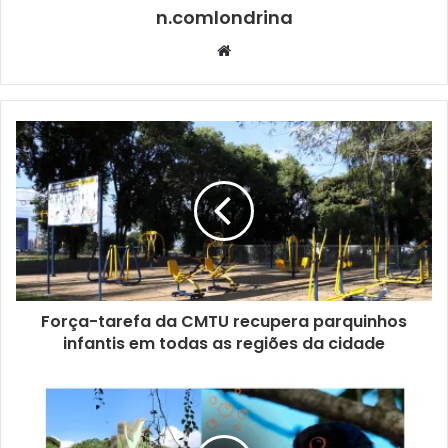
caráter mais comemorativo; na UEL, o foco foi aproximar o
n.comlondrina
samba da juventude; e, nas feiras, a ideia é promover um
Website
encontro direto com a comunidade.”
Força-tarefa da CMTU recupera parquinhos
infantis em todas as regiões da cidade