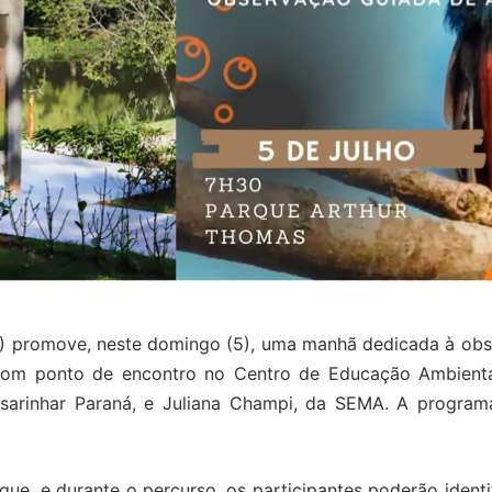
A) promove, neste domingo (5), uma manhã dedicada à obs
0, com ponto de encontro no Centro de Educação Ambienta
ssarinhar Paraná, e Juliana Champi, da SEMA. A progr
rque, e durante o percurso, os participantes poderão ident