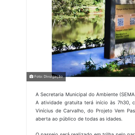
0
0
Foto: Divulgação
0
A Secretaria Municipal do Ambiente (SEM
COMPARTILHAMENTOS
A atividade gratuita terá início às 7h3
Vinícius de Carvalho, do Projeto Vem Pa
aberta ao público de todas as idades.
O passeio será realizado em trilha pelo pa