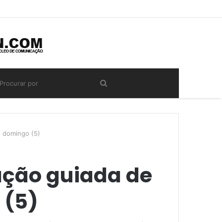
 domingo (5)
ção guiada de
 (5)