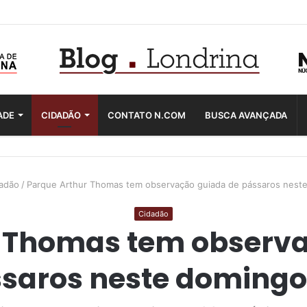
ADE
CIDADÃO
CONTATO N.COM
BUSCA AVANÇADA
adão
/
Parque Arthur Thomas tem observação guiada de pássaros neste
Cidadão
r Thomas tem observa
saros neste domingo