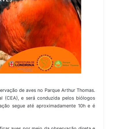
ervação de aves no Parque Arthur Thomas.
l (CEA), e será conduzida pelos biólogos
amação segue até aproximadamente 10h e é
ificar aves por meio da observação direta e