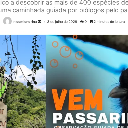
lico a descobrir as mais de 400 espécies d
uma caminhada guiada por biólogos pelo pa
n.comlondrina
3 de julho de 2026
0
2 minutos de leitura