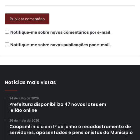
O presidente da Codel, Bruno Ubiratan, disse que o vídeo
vinha sendo reivindicada por toda a sociedade civil
organizada e que representa uma oportunidade para
mostrar Londrina para todo o Brasil e para o mundo. “É
Notifique-me sobre novos comentários por e-mail.
necessário termos um produto para mostrar tanto para o
empresário que queira vir de fora, quanto para um turista,
Notifique-me sobre novas publicações por e-mail.
que deseja conhecer melhor a cidade, as potencialidades
do município”, afirmou.
Notícias mais vistas
24 de julho de 2026
Prefeitura disponibiliza 47 novos lotes em
leilão online
26 de maio de 2026
Caapsml inicia em 1º de junho o recadastramento de
servidores, aposentados e pensionistas do Município