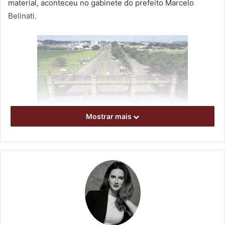
material, aconteceu no gabinete do prefeito Marcelo
Belinati.
Mostrar mais
Foto: reprodução do vídeo institucional
Para a elaboração do vídeo, foi realizado um processo
licitatório, que contou com participação de cinco
empresas do ramo. A vencedora do certame foi a
londrinense Sintagma Midia, com proposta de R$
13.000,00. O processo de produção determinado pelo
edital de licitação incluía coleta das informações e