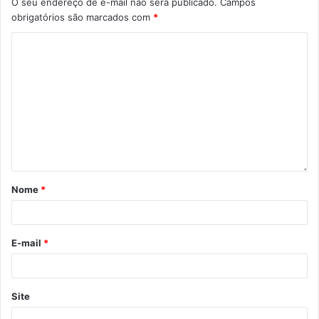
O seu endereço de e-mail não será publicado.
Campos
obrigatórios são marcados com
*
Foto: reprodução do vídeo institucional
Além da versão completa, com cinco minutos de duração,
foi produzida também uma versão reduzida, de dois
minutos, para viabilizar o compartilhamento do vídeo nas
Nome
*
diversas mídias sociais. O material pode ser acessado,
arquivado e compartilhado, gratuitamente, através do site
da CODEL. O vídeo pode ser acessado no You Tube, no
E-mail
*
link http://twixar.me/9WKK . A expectativa da Codel é que
a comunidade replique o material oficial, levando o nome
de Londrina em várias frentes.
Site