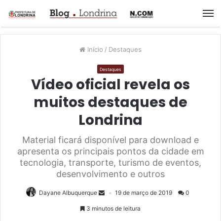
M
Início
/
Destaques
Destaques
Vídeo oficial revela os
muitos destaques de
Londrina
Material ficará disponível para download e
apresenta os principais pontos da cidade em
tecnologia, transporte, turismo de eventos,
desenvolvimento e outros
Dayane Albuquerque
19 de março de 2019
0
3 minutos de leitura