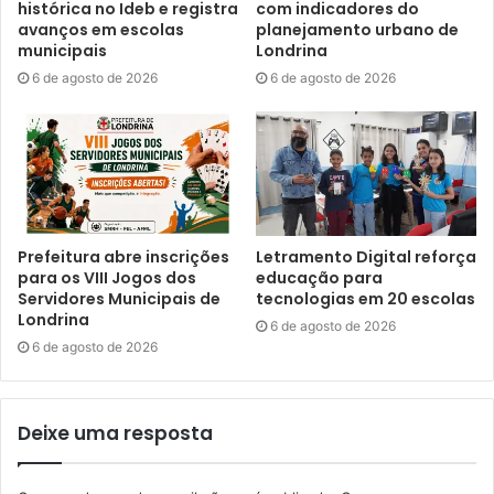
histórica no Ideb e registra
com indicadores do
investimentos em desburocratização; a construção da
avanços em escolas
planejamento urbano de
Cidade Industrial; o novo Plano Diretor que está em
municipais
Londrina
construção e vai valorizar o potencial de cada região,
6 de agosto de 2026
6 de agosto de 2026
pensando a cidade de maneira planejada; e a
informatização das secretarias.
“A boa notícia é que Londrina voltou a receber grandes
empresas, como a multinacional indiana Tata Consultancy
Services (TCS), segunda maior empresa de tecnologia de
Prefeitura abre inscrições
Letramento Digital reforça
informação do mundo, que prevê gerar 4 mil empregos na
para os VIII Jogos dos
educação para
Servidores Municipais de
tecnologias em 20 escolas
cidade e a instalação do centro de distribuição da
Londrina
6 de agosto de 2026
Magazine Luiza, que é o maior do Brasil e vai atender todo
6 de agosto de 2026
o PR, MS e SP. Estamos em conversação com diversas
empresas de todo o país e em breve devemos tem boas
notícias neste setor”, acrescentou o prefeito.
Deixe uma resposta