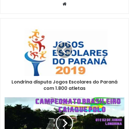
Website
participação dos idosos em diversas atividades
educativas. Toda semana o CCI recebe um palestrante
diferente para abordar temas pertinentes aos idosos.
Depois da aula, eles participam de atividades físicas.
Texto: Aline Schmidt sob supervisão dos jornalistas do
N.Com
Londrina disputa Jogos Escolares do Paraná
Gostei
com 1.800 atletas
Etiquetas
CCI
grupo de convivência
NASF