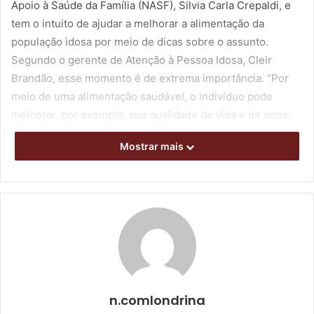
Apoio à Saúde da Família (NASF), Silvia Carla Crepaldi, e
tem o intuito de ajudar a melhorar a alimentação da
população idosa por meio de dicas sobre o assunto.
Segundo o gerente de Atenção à Pessoa Idosa, Cleir
Brandão, esse momento é de extrema importância. “Por
meio de uma alimentação saudável, o indivíduo pode
melhorar, por exemplo, sua qualidade de vida e de sono,
pois uma boa refeição reflete em vários aspectos da
Mostrar mais
saúde”, contou.
A palestra não tem custo e é aberta às pessoas idosas de
Londrina que estejam interessadas em aprender mais
sobre o tema. Não é necessário se inscrever com
antecedência, mas quem quiser pode confirmar a
presença pelo telefone (43) 3375-0307.
O grupo –
O Grupo de Convivência Qualidade de Vida e
n.comlondrina
Cidadania
é
iniciativa dos CCIs para incentivar a