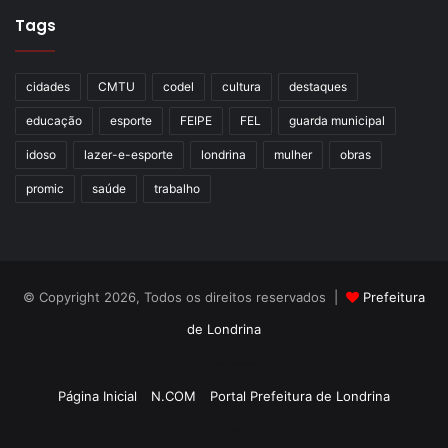
Tags
cidades
CMTU
codel
cultura
destaques
educação
esporte
FEIPE
FEL
guarda municipal
idoso
lazer-e-esporte
londrina
mulher
obras
promic
saúde
trabalho
© Copyright 2026, Todos os direitos reservados |
Prefeitura
de Londrina
Criação de Sites TTG Sistemas
Página Inicial
N.COM
Portal Prefeitura de Londrina
Criação de Sites