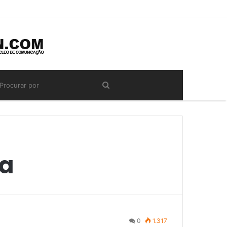
ia
0
1.317