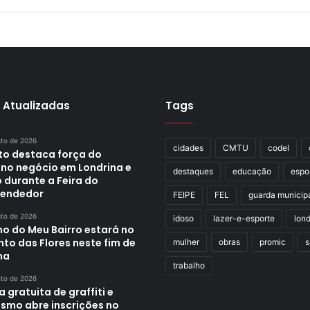
 Atualizadas
Tags
sto de 2026
cidades
CMTU
codel
ito destaca força do
no negócio em Londrina e
destaques
educação
espo
 durante a Feira do
endedor
FEIPE
FEL
guarda municip
sto de 2026
idoso
lazer-e-esporte
lond
ho do Meu Bairro estará no
to das Flores neste fim de
mulher
obras
promic
s
na
trabalho
sto de 2026
a gratuita de graffiti e
ismo abre inscrições no