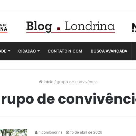
ADE
CIDADÃO
CONTATO N.COM
BUSCA AVANÇADA
Início
/
grupo de convivência
rupo de convivênc
n.comlondrina
15 de abril de 2026