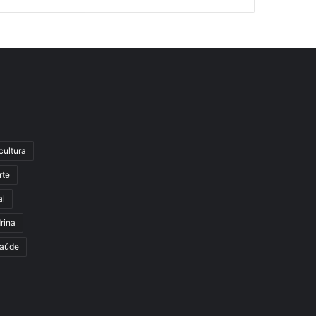
cultura
rte
al
rina
aúde