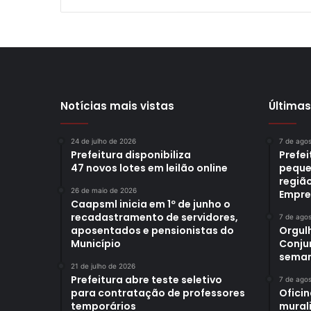
Notícias mais vistas
Últimas
24 de julho de 2026
7 de ago
Prefeitura disponibiliza
Prefe
47 novos lotes em leilão online
peque
região
26 de maio de 2026
Empre
Caapsml inicia em 1º de junho o
recadastramento de servidores,
7 de ago
aposentados e pensionistas do
Orgul
Município
Conjun
sema
21 de julho de 2026
Prefeitura abre teste seletivo
7 de ago
para contratação de professores
Oficin
temporários
mural