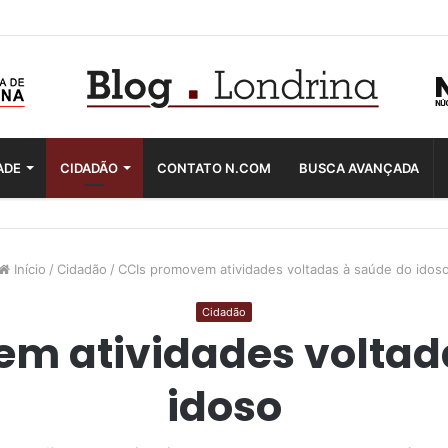
ADE
CIDADÃO
CONTATO N.COM
BUSCA AVANÇADA
Início
/
Cidadão
/
CCIs promovem atividades voltadas à saúde do idos
Cidadão
m atividades voltad
idoso