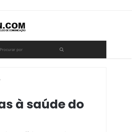
o
as à saúde do