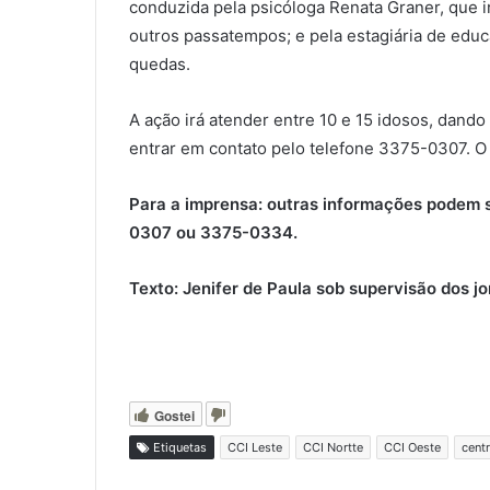
conduzida pela psicóloga Renata Graner, que i
outros passatempos; e pela estagiária de educa
quedas.
A ação irá atender entre 10 e 15 idosos, dan
entrar em contato pelo telefone 3375-0307. O 
Para a imprensa: outras informações podem 
0307 ou 3375-0334.
Texto: Jenifer de Paula sob supervisão dos j
Gostei
Etiquetas
CCI Leste
CCI Nortte
CCI Oeste
cent