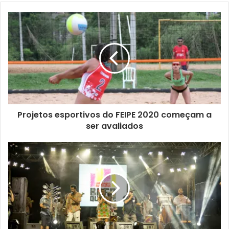
Foto: Arquivo
Os serviços contemplam a expansão da área do terminal,
reposicionamento de corredores, melhorias estruturais
diversas e aumento em 50% da capacidade de veículos
atual, que passará a ser de 12 ônibus, incorporando
plataformas para três automóveis articulados de grande
porte. Após a contratação da empresa e assinatura da
Projetos esportivos do FEIPE 2020 começam a
ordem de serviço, o prazo de execução será de 330 dias.
ser avaliados
O projeto arquitetônico foi desenvolvido pelo Instituto de
Pesquisa e Planejamento Urbano de Londrina (IPPUL) e as
atividades serão fiscalizadas pela Secretaria Municipal de
Obras e Pavimentação (SMOP).
De acordo com a gerente de Projetos Urbanísticos e
Edificações do IPPUL, Amanda Salvioni, por conta da
necessidade de readequação estrutural o novo terminal