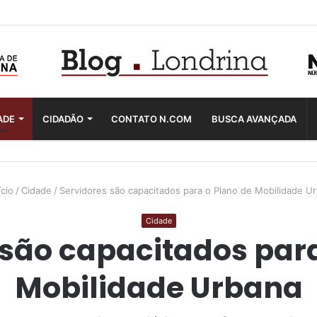
ADE
CIDADÃO
CONTATO N.COM
BUSCA AVANÇADA
ício
/
Cidade
/
Servidores são capacitados para o Plano de Mobilidade U
Cidade
 são capacitados para
Mobilidade Urbana