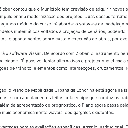
Ziober contou que o Município tem previsão de adquirir novos
impulsionar a modernização dos projetos. Duas dessas ferrame
 segundo módulo do curso irá abordar o software de modelagem
odelos matemáticos voltados à projeção de cenários, podendo 
tos, e apontamentos sobre custo e execução de obras, por exem
rá o software Vissim. De acordo com Ziober, o instrumento perm
 cidade. “É possível testar alternativas e projetar sua eficáci
ções de trânsito, elementos como intersecções, cruzamentos, ro
ação, o Plano de Mobilidade Urbana de Londrina está agora na f
idos e com apontamentos feitos pela equipe que conduz os trab
 além da apresentação de prognóstico, o Plano agora passa pela
e mais economicamente viáveis, dos gargalos existentes.
vantadas para as avaliações específicas: Arranjo Institucional,