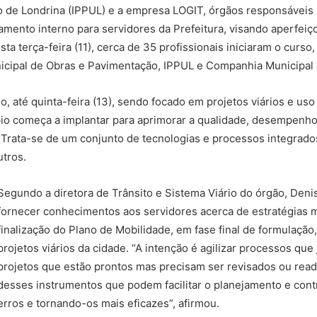
o de Londrina (IPPUL) e a empresa LOGIT, órgãos responsáveis
namento interno para servidores da Prefeitura, visando aperfe
ta terça-feira (11), cerca de 35 profissionais iniciaram o curs
unicipal de Obras e Pavimentação, IPPUL e Companhia Municipal
o, até quinta-feira (13), sendo focado em projetos viários e us
pio começa a implantar para aprimorar a qualidade, desempenho
 Trata-se de um conjunto de tecnologias e processos integrado
utros.
Segundo a diretora de Trânsito e Sistema Viário do órgão, Denis
fornecer conhecimentos aos servidores acerca de estratégias m
finalização do Plano de Mobilidade, em fase final de formulaçã
projetos viários da cidade. “A intenção é agilizar processos que
projetos que estão prontos mas precisam ser revisados ou read
desses instrumentos que podem facilitar o planejamento e cont
erros e tornando-os mais eficazes”, afirmou.