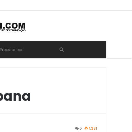
rbana
0
1.381