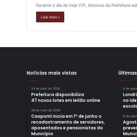
Durante o dia de hoje (17), técnicos da Prefeitura
Leia mais »
Notícias mais vistas
Últimas
24 de julho de 2026
6 de ago
Prefeitura disponibiliza
Londr
47 novos lotes em leilão online
no Id
escol
26 de maio de 2026
Caapsml inicia em 1º de junho o
6 de ago
recadastramento de servidores,
Agost
aposentados e pensionistas do
preve
Município
Munici