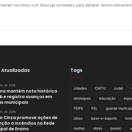
 estiveram reunidos com diversas entidades para debater democraticamen
 Atualizadas
Tags
sto de 2026
cidades
CMTU
codel
ina mantém nota histórica
eb e registra avanços em
destaques
educação
espo
as municipais
FEIPE
FEL
guarda municip
sto de 2026
o Cinza promove ações de
idoso
lazer-e-esporte
lond
nção a incêndios na Rede
pal de Ensino
mulher
obras
promic
s