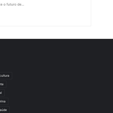
te o futuro de…
cultura
rte
al
rina
aúde