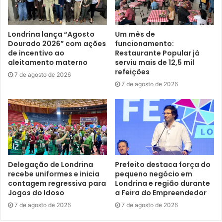
informações a quem deseja aderir, seja empresa, indústria
ou um cidadão. A coordenação das ações é feita pela
Prefeitura, envolvendo secretarias e órgãos municipais,
Londrina lança “Agosto
Um mês de
com parceria e apoio de entidades e associações da
Dourado 2026” com ações
funcionamento:
sociedade civil, lideranças religiosas e demais
de incentivo ao
Restaurante Popular já
aleitamento materno
serviu mais de 12,5 mil
organizações. A ação foi idealizada por conta da pandemia
refeições
7 de agosto de 2026
do coronavírus, que tem provocado, em todo o mundo,
7 de agosto de 2026
não só um aumento no número de pessoas doentes, mas
também sérias dificuldades sociais e econômicas.
Voluntários
– Além da doação de produtos, a Prefeitura
recebeu 264 inscrições para trabalho voluntário na
pandemia: psicólogos, médicos, estudantes da área da
Delegação de Londrina
Prefeito destaca força do
Saúde, enfermeiros, advogados, técnicos em
recebe uniformes e inicia
pequeno negócio em
enfermagem, entre outros. Nos próximos dias, a Prefeitura
contagem regressiva para
Londrina e região durante
Jogos do Idoso
a Feira do Empreendedor
vai entrar em contato com estas pessoas para que elas
possam iniciar o trabalho.
7 de agosto de 2026
7 de agosto de 2026