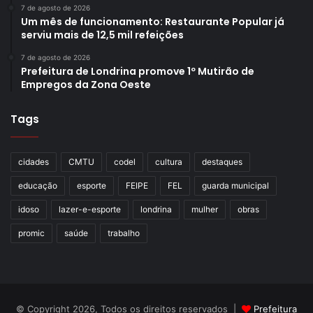
7 de agosto de 2026
Um mês de funcionamento: Restaurante Popular já
serviu mais de 12,5 mil refeições
7 de agosto de 2026
Prefeitura de Londrina promove 1º Mutirão de
Empregos da Zona Oeste
Tags
cidades
CMTU
codel
cultura
destaques
educação
esporte
FEIPE
FEL
guarda municipal
idoso
lazer-e-esporte
londrina
mulher
obras
promic
saúde
trabalho
© Copyright 2026, Todos os direitos reservados |
Prefeitura