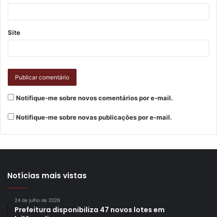
Gostei
1
Etiquetas
Alimentos
Assistencial Social
campanha de doação
Site
coronavírus
voluntários
Notifique-me sobre novos comentários por e-mail.
Notifique-me sobre novas publicações por e-mail.
Notícias mais vistas
24 de julho de 2026
Prefeitura disponibiliza 47 novos lotes em