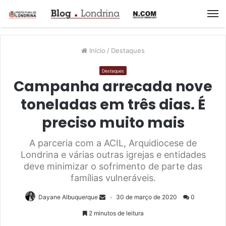
M
Início
/
Destaques
Destaques
Campanha arrecada nove
toneladas em três dias. É
preciso muito mais
A parceria com a ACIL, Arquidiocese de
Londrina e várias outras igrejas e entidades
deve minimizar o sofrimento de parte das
famílias vulneráveis.
Dayane Albuquerque
30 de março de 2020
0
2 minutos de leitura