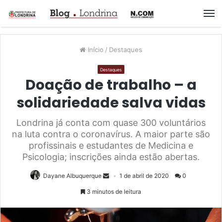
M
Início
/
Destaques
Destaques
Doação de trabalho – a
solidariedade salva vidas
Londrina já conta com quase 300 voluntários
na luta contra o coronavírus. A maior parte são
profissinais e estudantes de Medicina e
Psicologia; inscrições ainda estão abertas.
Dayane Albuquerque
1 de abril de 2020
0
3 minutos de leitura