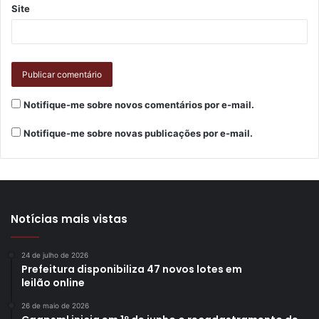
o telefone 0800-4000-140, para mais informações a quem
Site
deseja aderir ao voluntarismo e também aos que estão
dispostos a fazer doação de alimentos para as famílias que
precisam, atendidas pela Secretaria de Assistência Social
do município. Por meio deste canal, também podem ligar
as pessoas que estiverem precisando de amparo
Notifique-me sobre novos comentários por e-mail.
emocional ou apoio psicológico.
Notifique-me sobre novas publicações por e-mail.
Em quatro dias do serviço, que começou no dia 26 de
março, o 0800 recebeu 134 chamados, sendo 85 pedidos
de alimentos e apoio psicológico, 34 ligações referentes a
doações e voluntarismo e 15 pedidos de informações.
Notícias mais vistas
24 de julho de 2026
Prefeitura disponibiliza 47 novos lotes em
leilão online
26 de maio de 2026