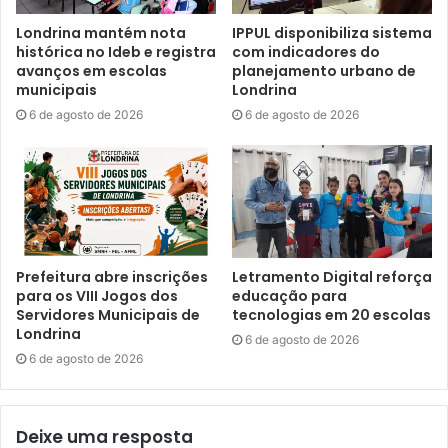
de costura na fabricação de máscaras; atuar como
assistente social ou oferecer apoio psicológico por
Londrina mantém nota
IPPUL disponibiliza sistema
histórica no Ideb e registra
com indicadores do
telefone, desde que devidamente formado e apto; entre
avanços em escolas
planejamento urbano de
outras atividades.
municipais
Londrina
6 de agosto de 2026
6 de agosto de 2026
O secretário municipal de saúde, Felippe Machado,
manifestou a sua gratidão aos voluntários. “Em nome da
cidade de Londrina, a Secretaria Municipal de Saúde
expressa a sua gratidão a estes voluntários, que diante de
um cenário de uma pandemia, nos procuraram para
disponibilizar o seu tempo, no sentido de ajudar toda a
Prefeitura abre inscrições
Letramento Digital reforça
cidade. Nossa eterna gratidão a estas pessoas
para os VIII Jogos dos
educação para
abençoadas, que querem ajudar”, disse.
Servidores Municipais de
tecnologias em 20 escolas
Londrina
6 de agosto de 2026
6 de agosto de 2026
Segundo Machado, nos próximos dias os voluntários
começarão a ser chamados para o início do trabalho.
“Estamos finalizando uma organização, com relação às
Deixe uma resposta
áreas de atuação destas pessoas, para que,