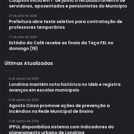
Caapsml inicia em 1º de junho o recadastramento de
servidores, aposentados e pensionistas do Município
21 de julho de 2026
Prefeitura abre teste seletivo para contratação de
professores temporários
Foto: Sercomtel
17 de julho de 2026
Segundo dados da Contact Center, que disponibiliza o
Estádio do Café recebe as finais da Taça FEL no
domingo (19)
telefone, das 34 chamadas relacionadas a doações e
voluntarismo, a prefeitura identificou voluntários para
Últimas Atualizadas
atuar na pandemia, por exemplo, no atendimento
psicológico. Também entraram em contato pessoas
6 de agosto de 2026
dispostas a fazer a doação de alimentos, material de
Londrina mantém nota histórica no Ideb e registra
limpeza, roupas, roupas de cama, colchão, cobertores, e
avanços em escolas municipais
até de óleo diesel para os veículos que estão sendo
6 de agosto de 2026
utilizados.
Agosto Cinza promove ações de prevenção a
incêndios na Rede Municipal de Ensino
De acordo com a Contact Center, houve inda um grupo de
6 de agosto de 2026
IPPUL disponibiliza sistema com indicadores do
estudantes que se colocou à disposição e até pessoas que
planejamento urbano de Londrina