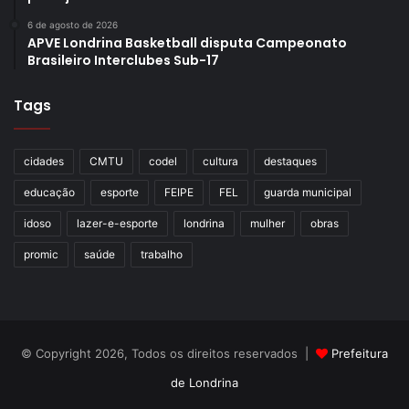
se propuseram a fazer uma “vaquinha” para arrecadar
6 de agosto de 2026
alimentos ou material de limpeza. Além disso, uma
APVE Londrina Basketball disputa Campeonato
empresa do Rio de Janeiro disponibilizou a sua logística
Brasileiro Interclubes Sub-17
para fazer a distribuição das doações, caso necessário.
Tags
cidades
CMTU
codel
cultura
destaques
Gostei
educação
esporte
FEIPE
FEL
guarda municipal
Etiquetas
campanha de voluntários
coronavírus
pandemia
idoso
lazer-e-esporte
londrina
mulher
obras
saúde
voluntários
promic
saúde
trabalho
© Copyright 2026, Todos os direitos reservados |
Prefeitura
de Londrina