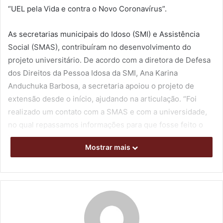
“UEL pela Vida e contra o Novo Coronavírus”.
As secretarias municipais do Idoso (SMI) e Assistência
Social (SMAS), contribuíram no desenvolvimento do
projeto universitário. De acordo com a diretora de Defesa
dos Direitos da Pessoa Idosa da SMI, Ana Karina
Anduchuka Barbosa, a secretaria apoiou o projeto de
extensão desde o início, ajudando na articulação. “Foi
realizado um contato com a SMAS e com a universidade,
no qual repassamos informações para que fosse feito o
levantamento das necessidades dos idosos que moram
Mostrar mais
sozinhos”, comentou.
Segundo a pró-reitora da PROEX e coordenadora do
projeto, Mara Solange Dellazora, essas informações
ajudaram no desenvolvimento da ação. “Nos foi passado
uma listagem dos idosos, com números para contato, para