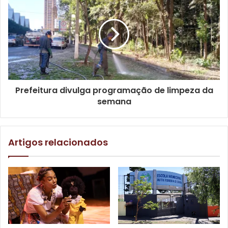
voluntários, a Pró-Reitoria de Extensão, Cultura e
Sociedade (PROEX) publica o edital de chamamento,
conforme a necessidade e demanda, para atender os
serviços oferecidos pelo projeto.
Prefeitura divulga programação de limpeza da
semana
Artigos relacionados
Reprodução
As inscrições para voluntários ainda estão abertas, e
podem participar professores, servidores e estudantes.