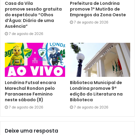
Para aqueles que tiverem interesse, o cadastro pode ser
Casa da Vila
Prefeitura de Londrina
promove sessão gratuita
promove 1º Mutirão de
feito na página da UEL, mediante preenchimento do
do espetáculo “Olhos
Empregos da Zona Oeste
formulário da PROEX
.
d’Água: Diário de uma
7 de agosto de 2026
Ausência”
Atendimento da SMI –
A Secretaria Municipal do Idoso,
7 de agosto de 2026
através da campanha de voluntários promovida pela
Prefeitura, continua realizando atendimentos às pessoas
idosas que estão em situação de isolamento social,
oferecendo apoio social e psicológico. A solicitação pode
ser feita pelo 0800-4000-140.
Londrina Futsal encara
Biblioteca Municipal de
Outras medidas são os grupos de WhatsApp, com
Marechal Rondon pelo
Londrina promove 9ª
Paranaense Feminino
edição do Literatura na
orientações sobre a Covid-19, dicas de saúde, e grupos de
neste sábado (8)
Biblioteca
socialização. Aos idosos que desejarem entrar no grupo, o
7 de agosto de 2026
7 de agosto de 2026
acesso pode ser solicitado através do WhatsApp (43)
3375-0334, ou por ligação para este mesmo número. O
horário de atendimento é de segunda a sexta-feira, das 8
Deixe uma resposta