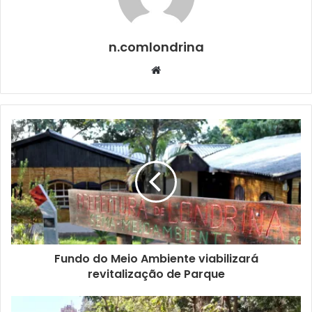
que pudéssemos identificar e fazer um levantamento de
quais idosos precisam de ajuda. E, desta forma, oferecer
auxílio a eles”, frisou.
n.comlondrina
Website
Para a pró-reitora de Extensão, a iniciativa tem como
objetivo aproximar-se dos idosos e orientá-los sobre a
importância de ficar isolados em casa neste momento.
“Com a saída desses idosos nas ruas, eles tendem a ficar
vulneráveis e o risco aumenta consideravelmente de
contrair a Covid-19. O objetivo do projeto é oferecer ajuda,
desde o contato telefônico, buscar alimentos, e outras
atividades, para que eles possam ficar em casa
protegidos”, destacou.
Fundo do Meio Ambiente viabilizará
O atendimento dessa população tem sido realizado por
revitalização de Parque
voluntários, entre servidores, professores e estudantes. A
pró-reitora comentou que, a partir da inscrição desses