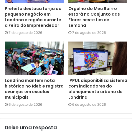
Gostei
Prefeito destaca força do
Orgulho do Meu Bairro
pequeno negócio em
estará no Conjunto das
Etiquetas
Aldir Blanc
cultura
edital
londrina
programa
Londrina e região durante
Flores neste fim de
a Feira do Empreendedor
semana
7 de agosto de 2026
7 de agosto de 2026
Londrina mantém nota
IPPUL disponibiliza sistema
histórica no Ideb e registra
com indicadores do
avanços em escolas
planejamento urbano de
municipais
Londrina
6 de agosto de 2026
6 de agosto de 2026
Deixe uma resposta