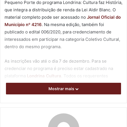
Pequeno Porte do programa Londrina: Cultura faz História,
que integra a distribuição de renda da Lei Aldir Blanc. O
material completo pode ser acessado no
Jornal Oficial do
Município nº 4216
. Na mesma edição, também foi
publicado o edital 006/2020, para credenciamento de
interessados em participar na categoria Coletivo Cultural,
dentro do mesmo programa.
As inscrições vão até o dia 7 de dezembro. Para se
credenciar no programa é preciso estar cadastrado na
plataforma
Londrina Cultura
. Todos os requerentes
deverão enviar, junto à sua inscrição, um link contendo
Mostrar mais
vídeo do registro de sua memória artístico-cultural, que
podem ser depoimentos autobiográficos, memórias,
saberes e fazeres da cultura. O valor total do edital é de
R$ 1.110.000,00. Todos os editais e informações relativas à
Lei Aldir Blanc e programa Londrina: Cultura faz História