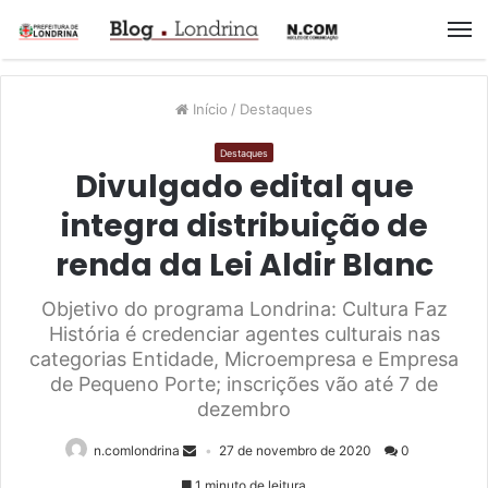
M
Início
/
Destaques
Destaques
Divulgado edital que
integra distribuição de
renda da Lei Aldir Blanc
Objetivo do programa Londrina: Cultura Faz
História é credenciar agentes culturais nas
categorias Entidade, Microempresa e Empresa
de Pequeno Porte; inscrições vão até 7 de
dezembro
n.comlondrina
27 de novembro de 2020
0
1 minuto de leitura