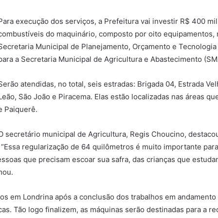
Para execução dos serviços, a Prefeitura vai investir R$ 400 mil
combustíveis do maquinário, composto por oito equipamentos, m
Secretaria Municipal de Planejamento, Orçamento e Tecnologi
para a Secretaria Municipal de Agricultura e Abastecimento (SM
Serão atendidas, no total, seis estradas: Brigada 04, Estrada Vel
Leão, São João e Piracema. Elas estão localizadas nas áreas que
e Paiquerê.
O secretário municipal de Agricultura, Regis Choucino, destaco
 “Essa regularização de 64 quilômetros é muito importante par
essoas que precisam escoar sua safra, das crianças que estuda
mou.
ados em Londrina após a conclusão dos trabalhos em andamento
as. Tão logo finalizem, as máquinas serão destinadas para a r