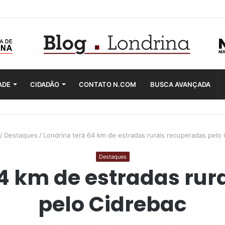
ADE
CIDADÃO
CONTATO N.COM
BUSCA AVANÇADA
/
Destaques
/
Londrina terá 64 km de estradas rurais recuperadas pelo 
Destaques
64 km de estradas rur
pelo Cidrebac