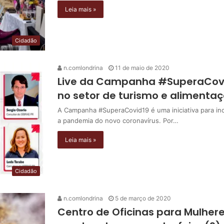
Leia mais »
Cidadão
n.comlondrina
11 de maio de 2020
Live da Campanha #SuperaCovid
no setor de turismo e alimenta
A Campanha #SuperaCovid19 é uma iniciativa para in
a pandemia do novo coronavírus. Por…
Leia mais »
Cidadão
n.comlondrina
5 de março de 2020
Centro de Oficinas para Mulher