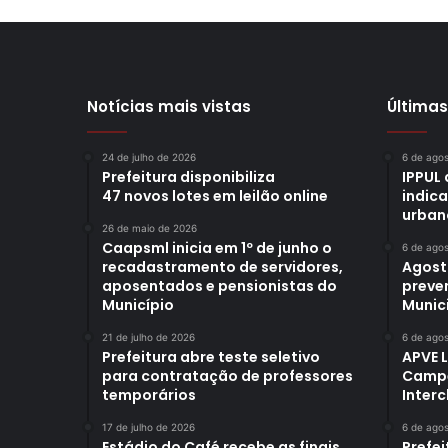
Notícias mais vistas
Últimas
24 de julho de 2026
6 de ago
Prefeitura disponibiliza
IPPUL 
47 novos lotes em leilão online
indic
urban
26 de maio de 2026
Caapsml inicia em 1º de junho o
6 de ago
recadastramento de servidores,
Agost
aposentados e pensionistas do
preve
Município
Munici
21 de julho de 2026
6 de ago
Prefeitura abre teste seletivo
APVE 
para contratação de professores
Campe
temporários
Interc
17 de julho de 2026
6 de ago
Estádio do Café recebe as finais
Prefei