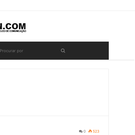
0
523