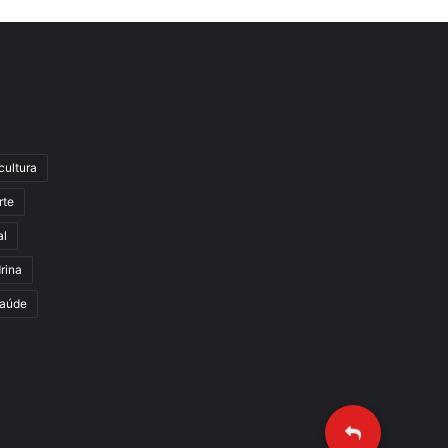
cultura
rte
al
rina
aúde