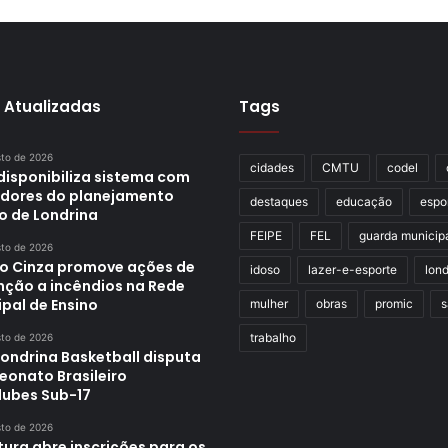
 Atualizadas
Tags
sto de 2026
cidades
CMTU
codel
disponibiliza sistema com
adores do planejamento
destaques
educação
espo
o de Londrina
FEIPE
FEL
guarda municip
sto de 2026
o Cinza promove ações de
idoso
lazer-e-esporte
lond
nção a incêndios na Rede
pal de Ensino
mulher
obras
promic
s
trabalho
sto de 2026
Londrina Basketball disputa
onato Brasileiro
lubes Sub-17
sto de 2026
tura abre inscrições para os