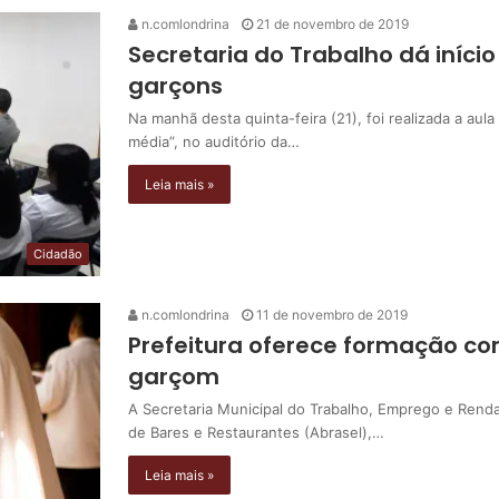
n.comlondrina
21 de novembro de 2019
Secretaria do Trabalho dá iníci
garçons
Na manhã desta quinta-feira (21), foi realizada a au
média”, no auditório da…
Leia mais »
Cidadão
n.comlondrina
11 de novembro de 2019
Prefeitura oferece formação c
garçom
A Secretaria Municipal do Trabalho, Emprego e Renda
de Bares e Restaurantes (Abrasel),…
Leia mais »