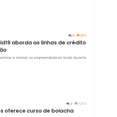
0
670
19 aborda as linhas de crédito
ção
centivar e motivar os empreendedores locais durante
0
1.013
es oferece curso de bolacha