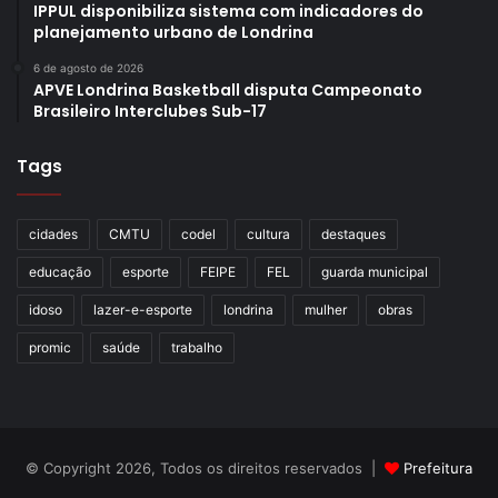
IPPUL disponibiliza sistema com indicadores do
planejamento urbano de Londrina
6 de agosto de 2026
APVE Londrina Basketball disputa Campeonato
Brasileiro Interclubes Sub-17
Tags
cidades
CMTU
codel
cultura
destaques
educação
esporte
FEIPE
FEL
guarda municipal
idoso
lazer-e-esporte
londrina
mulher
obras
promic
saúde
trabalho
© Copyright 2026, Todos os direitos reservados |
Prefeitura