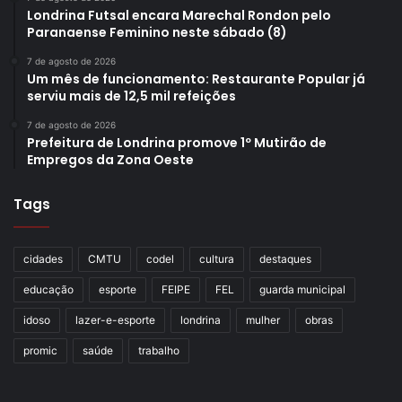
Londrina Futsal encara Marechal Rondon pelo
Paranaense Feminino neste sábado (8)
7 de agosto de 2026
Um mês de funcionamento: Restaurante Popular já
serviu mais de 12,5 mil refeições
7 de agosto de 2026
Prefeitura de Londrina promove 1º Mutirão de
Empregos da Zona Oeste
Tags
cidades
CMTU
codel
cultura
destaques
educação
esporte
FEIPE
FEL
guarda municipal
idoso
lazer-e-esporte
londrina
mulher
obras
promic
saúde
trabalho