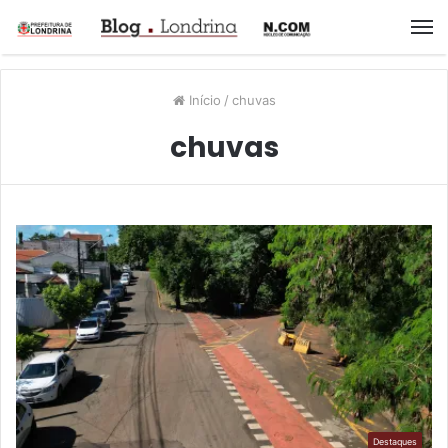
M
Início
/
chuvas
chuvas
Destaques