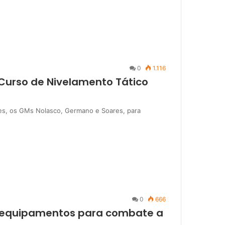
0
1.116
Curso de Nivelamento Tático
res, os GMs Nolasco, Germano e Soares, para
0
666
be equipamentos para combate a