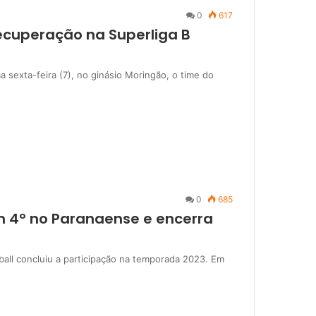
0
617
recuperação na Superliga B
a sexta-feira (7), no ginásio Moringão, o time do
0
685
em 4º no Paranaense e encerra
all concluiu a participação na temporada 2023. Em