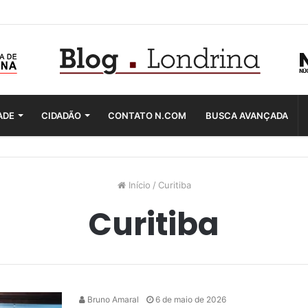
ADE
CIDADÃO
CONTATO N.COM
BUSCA AVANÇADA
Início
/
Curitiba
Curitiba
Bruno Amaral
6 de maio de 2026