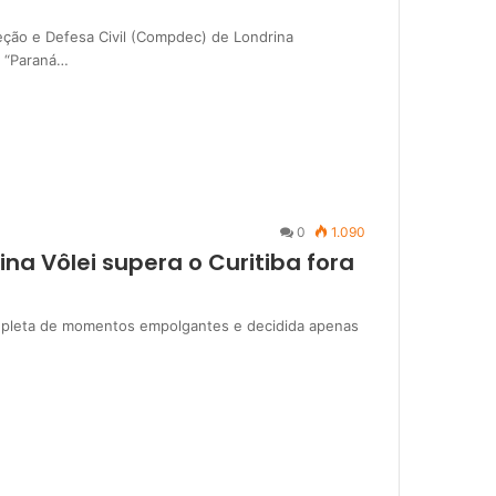
ção e Defesa Civil (Compdec) de Londrina
de “Paraná…
0
1.090
a Vôlei supera o Curitiba fora
 repleta de momentos empolgantes e decidida apenas