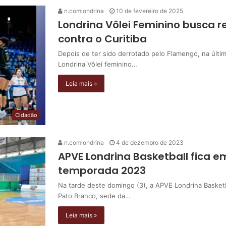
n.comlondrina
10 de fevereiro de 2025
Londrina Vôlei Feminino busca 
contra o Curitiba
Depois de ter sido derrotado pelo Flamengo, na últim
Londrina Vôlei feminino…
Leia mais »
Cidadão
n.comlondrina
4 de dezembro de 2023
APVE Londrina Basketball fica 
temporada 2023
Na tarde deste domingo (3), a APVE Londrina Basketb
Pato Branco, sede da…
Leia mais »