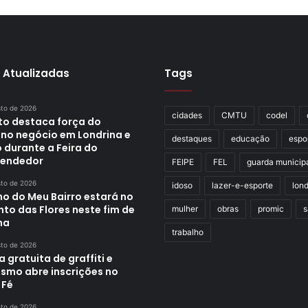
 Atualizadas
Tags
sto de 2026
cidades
CMTU
codel
ito destaca força do
no negócio em Londrina e
destaques
educação
espo
 durante a Feira do
endedor
FEIPE
FEL
guarda municip
sto de 2026
idoso
lazer-e-esporte
lond
ho do Meu Bairro estará no
to das Flores neste fim de
mulher
obras
promic
s
na
trabalho
sto de 2026
a gratuita de graffiti e
ismo abre inscrições no
 Fé
sto de 2026