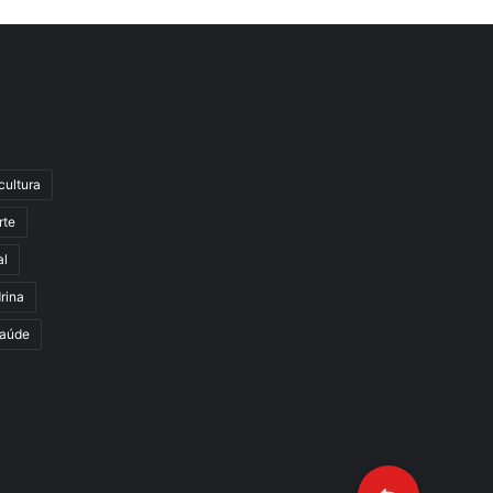
cultura
rte
al
rina
aúde