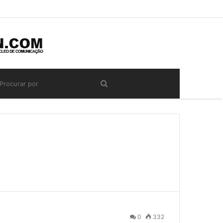
0
332