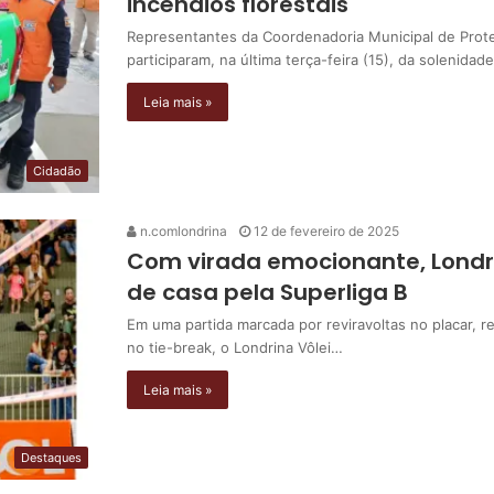
incêndios florestais
Representantes da Coordenadoria Municipal de Prote
participaram, na última terça-feira (15), da solenida
Leia mais »
Cidadão
n.comlondrina
12 de fevereiro de 2025
Com virada emocionante, Londrin
de casa pela Superliga B
Em uma partida marcada por reviravoltas no placar,
no tie-break, o Londrina Vôlei…
Leia mais »
Destaques