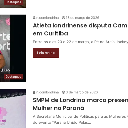
Destaques
n.comlondrina
18 de março de 2026
Atleta londrinense disputa Camp
em Curitiba
Entre os dias 20 e 22 de março, a Pé na Areia Jocke
Leia mais »
Destaques
n.comlondrina
3 de março de 2026
SMPM de Londrina marca presen
Mulher no Paraná
A Secretaria Municipal de Políticas para as Mulheres 
do evento “Paraná Unido Pelas…