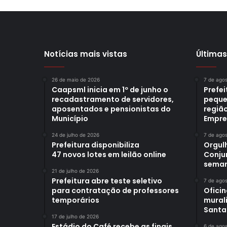
Notícias mais vistas
Últimas
26 de maio de 2026
7 de ago
Caapsml inicia em 1º de junho o
Prefe
recadastramento de servidores,
peque
aposentados e pensionistas do
região
Município
Empre
24 de julho de 2026
7 de ago
Prefeitura disponibiliza
Orgul
47 novos lotes em leilão online
Conjun
sema
21 de julho de 2026
Prefeitura abre teste seletivo
7 de ago
para contratação de professores
Oficin
temporários
mural
Santa
17 de julho de 2026
Estádio do Café recebe as finais
6 de ago