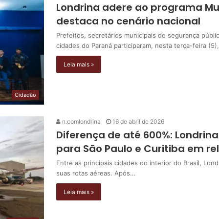
Londrina adere ao programa Mun
destaca no cenário nacional
Prefeitos, secretários municipais de segurança públ
cidades do Paraná participaram, nesta terça-feira (5)
Leia mais »
Cidadão
n.comlondrina
16 de abril de 2026
Diferença de até 600%: Londrin
para São Paulo e Curitiba em r
Entre as principais cidades do interior do Brasil, L
suas rotas aéreas. Após…
Leia mais »