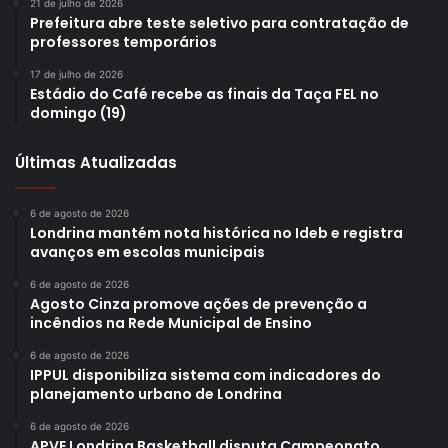
21 de julho de 2026
Prefeitura abre teste seletivo para contratação de
professores temporários
17 de julho de 2026
Estádio do Café recebe as finais da Taça FEL no
domingo (19)
Últimas Atualizadas
6 de agosto de 2026
Londrina mantém nota histórica no Ideb e registra
avanços em escolas municipais
6 de agosto de 2026
Agosto Cinza promove ações de prevenção a
incêndios na Rede Municipal de Ensino
6 de agosto de 2026
IPPUL disponibiliza sistema com indicadores do
planejamento urbano de Londrina
6 de agosto de 2026
APVE Londrina Basketball disputa Campeonato