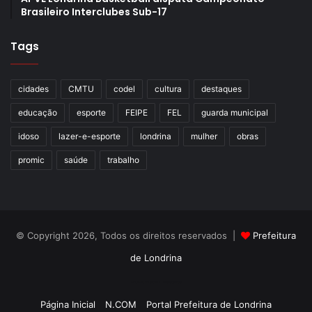
Brasileiro Interclubes Sub-17
Tags
cidades
CMTU
codel
cultura
destaques
educação
esporte
FEIPE
FEL
guarda municipal
idoso
lazer-e-esporte
londrina
mulher
obras
promic
saúde
trabalho
© Copyright 2026, Todos os direitos reservados |
Prefeitura
de Londrina
Criação de Sites TTG Sistemas
Página Inicial
N.COM
Portal Prefeitura de Londrina