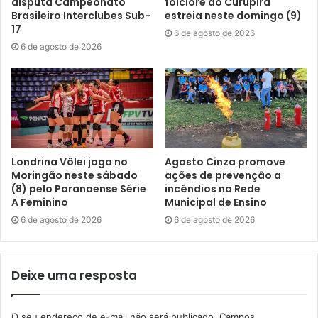
O carinho e a dedicação da nossa torcida são
disputa Campeonato
folclore do Curupira
Brasileiro Interclubes Sub-
estreia neste domingo (9)
verdadeiramente inspiradores e motivadores para o nosso
17
6 de agosto de 2026
time”, agradeceu o supervisor Maicon Freitas.Em 2024, o
6 de agosto de 2026
Londrina Vôlei foi um dos projetos selecionados para
receber patrocínio do Fundo Especial de Incentivo a
Projetos Esportivos (Feipe), gerido pela FEL.
Texto: Lucas Worobel sob supervisão dos jornalistas do
Núcleo de Comunicação da Prefeitura de Londrina
Londrina Vôlei joga no
Agosto Cinza promove
Moringão neste sábado
ações de prevenção a
(8) pelo Paranaense Série
incêndios na Rede
A Feminino
Municipal de Ensino
6 de agosto de 2026
6 de agosto de 2026
Gostei
Etiquetas
Curitiba
esporte
Flamengo
jogo
londrina
Londrina Vôlei
Moringão
partida
Superliga B
Deixe uma resposta
O seu endereço de e-mail não será publicado.
Campos