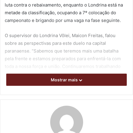
luta contra o rebaixamento, enquanto o Londrina está na
metade da classificação, ocupando a 7º colocação do
campeonato e brigando por uma vaga na fase seguinte.
O supervisor do Londrina Vôlei, Maicon Freitas, falou
sobre as perspectivas para este duelo na capital
paranaense. “Sabemos que teremos mais uma batalha
pela frente e estamos preparados para enfrentá-la com
toda a nossa força e união. Continuaremos trabalhando
duro, buscando evoluir e superar os obstáculos que
Mostrar mais
surgirem no nosso caminho”, assegurou.
Casa cheia
– Na última sexta-feira (7), a equipe
londrinense acabou não conseguindo superar o Flamengo,
apesar da garra em quadra e do público recorde de 4 mil
pessoas que compareceu ao Moringão para incentivar as
atletas. O time da casa perdeu por 3 sets a 2, mas deixou