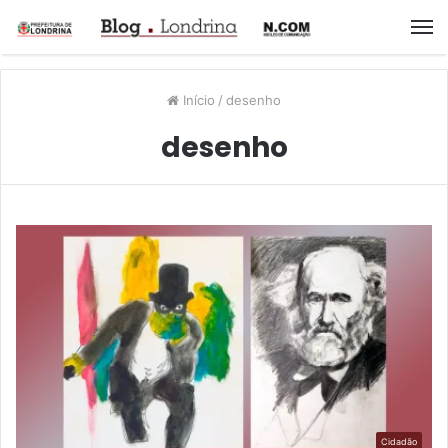
M
Início
/
desenho
desenho
Cidadão