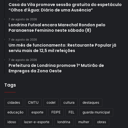
Casa da Vila promove sessão gratuita do espetáculo
“Olhos d’Água: Diário de uma Ausência”
7 de agosto de 2026
Londrina Futsal encara Marechal Rondon pelo
Paranaense Feminino neste sábado (8)
7 de agosto de 2026
Um mês de funcionamento: Restaurante Popular já
serviu mais de 12,5 mil refeições
7 de agosto de 2026
Prefeitura de Londrina promove 1º Mutirão de
Empregos da Zona Oeste
Tags
cidades
CMTU
codel
cultura
destaques
educação
esporte
FEIPE
FEL
guarda municipal
idoso
lazer-e-esporte
londrina
mulher
obras