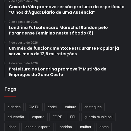
7 de agosto de 2026
Casa da Vila promove sessão gratuita do espetáculo
“Olhos d’Água: Diário de uma Ausência”
7 de agosto de 2026
Londrina Futsal encara Marechal Rondon pelo
Paranaense Feminino neste sábado (8)
7 de agosto de 2026
Um mês de funcionamento: Restaurante Popular já
serviu mais de 12,5 mil refeições
7 de agosto de 2026
Prefeitura de Londrina promove 1º Mutirão de
Empregos da Zona Oeste
Tags
cidades
CMTU
codel
cultura
destaques
educação
esporte
FEIPE
FEL
guarda municipal
idoso
lazer-e-esporte
londrina
mulher
obras