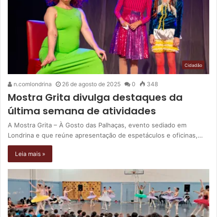
Cidadão
n.comlondrina
26 de agosto de 2025
0
348
Mostra Grita divulga destaques da
última semana de atividades
A Mostra Grita – À Gosto das Palhaças, evento sediado em
Londrina e que reúne apresentação de espetáculos e oficinas,…
Leia mais »