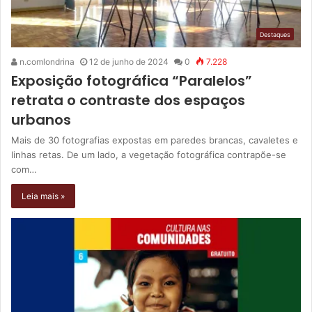
Destaques
n.comlondrina
12 de junho de 2024
0
7.228
Exposição fotográfica “Paralelos”
retrata o contraste dos espaços
urbanos
Mais de 30 fotografias expostas em paredes brancas, cavaletes e
linhas retas. De um lado, a vegetação fotográfica contrapõe-se
com…
Leia mais »