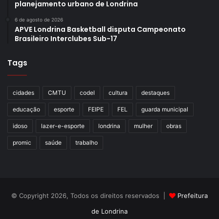
planejamento urbano de Londrina
6 de agosto de 2026
APVE Londrina Basketball disputa Campeonato
Brasileiro Interclubes Sub-17
Tags
cidades
CMTU
codel
cultura
destaques
educação
esporte
FEIPE
FEL
guarda municipal
idoso
lazer-e-esporte
londrina
mulher
obras
promic
saúde
trabalho
© Copyright 2026, Todos os direitos reservados |
Prefeitura
de Londrina