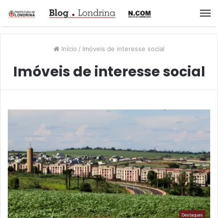
M
Início
/
Imóveis de interesse social
Imóveis de interesse social
Destaques