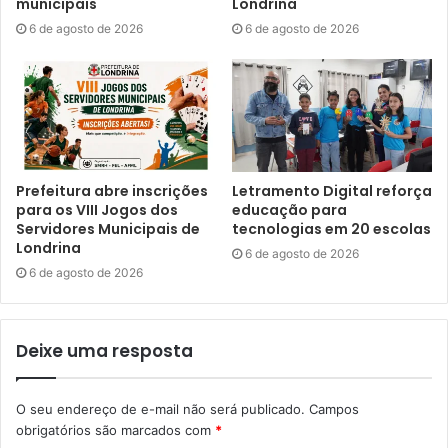
municipais
Londrina
6 de agosto de 2026
6 de agosto de 2026
Presidente da Cohab, Luciano Godoi, e o prefeito Tiago
Prefeitura abre inscrições
Letramento Digital reforça
Amaral. Foto: Emerson Dias / NCom
para os VIII Jogos dos
educação para
Servidores Municipais de
tecnologias em 20 escolas
O presidente da Cohab explicou que, além da redução dos
Londrina
6 de agosto de 2026
custos para este público, o processo fica muito mais ágil.
6 de agosto de 2026
“A pessoa vai diretamente para o tabelionato de notas, que
fará os contatos com o Município com a Cohab. Nós
iremos fornecer, via sistema, todos os documentos
Deixe uma resposta
necessários para essa escritura e o Município emitirá o
boleto de pagamento do ITBI, que é o tributo que incide na
O seu endereço de e-mail não será publicado.
Campos
transmissão de imóvel de transferência de propriedade,
obrigatórios são marcados com
*