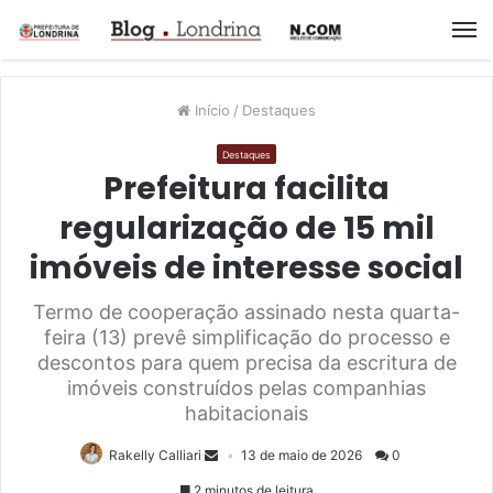
M
Início
/
Destaques
Destaques
Prefeitura facilita
regularização de 15 mil
imóveis de interesse social
Termo de cooperação assinado nesta quarta-
feira (13) prevê simplificação do processo e
descontos para quem precisa da escritura de
imóveis construídos pelas companhias
habitacionais
Rakelly Calliari
13 de maio de 2026
0
2 minutos de leitura