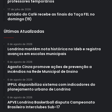
professores temporários
17 de julho de 2026
Imagem: Divulgação
Estádio do Café recebe as finais da Taça FEL no
domingo (19)
Últimas Atualizadas
Gostei
Etiquetas
cohab
escritura de propriedade
habitação
imóveis
6 de agosto de 2026
Londrina mantém nota histórica no Ideb e registra
Imóveis de interesse social
ITBI
londrina
regularização
avanços em escolas municipais
6 de agosto de 2026
Agosto Cinza promove ações de prevenção a
incêndios na Rede Municipal de Ensino
6 de agosto de 2026
IPPUL disponibiliza sistema com indicadores do
planejamento urbano de Londrina
6 de agosto de 2026
APVE Londrina Basketball disputa Campeonato
Brasileiro Interclubes Sub-17