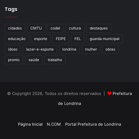
Tags
cidades
CMTU
codel
cultura
destaques
educação
esporte
FEIPE
FEL
guarda municipal
idoso
lazer-e-esporte
londrina
mulher
obras
promic
saúde
trabalho
© Copyright 2026, Todos os direitos reservados |
Prefeitura
de Londrina
Criação de Sites TTG Sistemas
Página Inicial
N.COM
Portal Prefeitura de Londrina
Criação de Sites