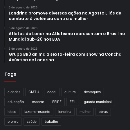
5 de agosto de 2026
Londrina promove diversas ações no Agosto Lilás de
combate à violência contra a mulher
5 de agosto de 2026
Atletas do Londrina Atletismo representam o Brasil no
Mundial Sub-20 nos EUA
5 de agosto de 2026
Grupo BR3 anima a sexta-feira com show na Concha
Acústica de Londrina
Tags
cidades
CMTU
codel
cultura
destaques
educação
esporte
FEIPE
FEL
guarda municipal
idoso
lazer-e-esporte
londrina
mulher
obras
promic
saúde
trabalho