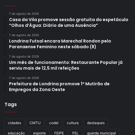
7 de agosto de 2026
Casa da Vila promove sessão gratuita do espetáculo
“Olhos d’Água: Diário de uma Ausência”
7 de agosto de 2026
Londrina Futsal encara Marechal Rondon pelo
Paranaense Feminino neste sábado (8)
7 de agosto de 2026
Um mês de funcionamento: Restaurante Popular já
serviu mais de 12,5 mil refeições
7 de agosto de 2026
Prefeitura de Londrina promove 1º Mutirão de
Empregos da Zona Oeste
Tags
cidades
CMTU
codel
cultura
destaques
educação
esporte
FEIPE
FEL
guarda municipal