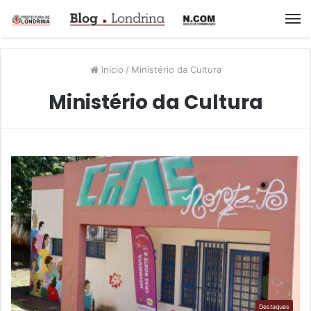
M
Início
/
Ministério da Cultura
Ministério da Cultura
Destaques