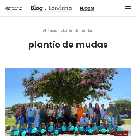
M
Início
/
plantio de mudas
plantio de mudas
Cidadão