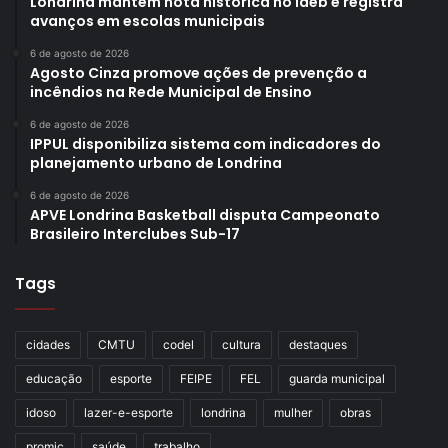
Londrina mantém nota histórica no Ideb e registra
avanços em escolas municipais
6 de agosto de 2026
Agosto Cinza promove ações de prevenção a
incêndios na Rede Municipal de Ensino
6 de agosto de 2026
IPPUL disponibiliza sistema com indicadores do
planejamento urbano de Londrina
6 de agosto de 2026
APVE Londrina Basketball disputa Campeonato
Brasileiro Interclubes Sub-17
Tags
cidades
CMTU
codel
cultura
destaques
educação
esporte
FEIPE
FEL
guarda municipal
idoso
lazer-e-esporte
londrina
mulher
obras
promic
saúde
trabalho