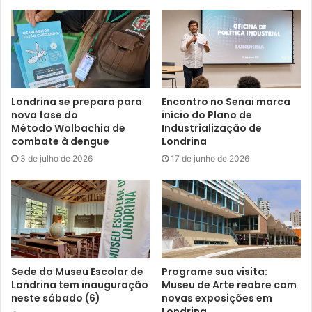
Além disso, a diretora-técnica da ACESF, Elen Piccinin,
ressalta que as homenagens devem ser rápidas, evitando
uma possível aglomeração dentro dos cemitérios.
“Pedimos também para que os visitantes confirmem a
localização exata dos jazigos antes de irem aos
Londrina se prepara para
Encontro no Senai marca
nova fase do
início do Plano de
cemitérios, acessando o site da ACESF, e que tentem
Método Wolbachia de
Industrialização de
dividir as visitas entre o final de semana e o feriado de
combate à dengue
Londrina
segunda-feira. Sabemos que, no dia de Finados, a
3 de julho de 2026
17 de junho de 2026
visitação será maior, por isso pedimos a compreensão e a
ajuda de todos”, disse a diretora.
Esse ano não haverá pesquisa da sepultura,
presencialmente, dentro dos cemitérios municipais. Para
acessar essa informação, o mutuário pode entrar no site
Sede do Museu Escolar de
Programe sua visita:
da ACESF e clicar no
link Local de Sepultamento (clique
Londrina tem inauguração
Museu de Arte reabre com
neste sábado (6)
novas exposições em
aqui).
Em todos eles, os servidores municipais vão
Londrina