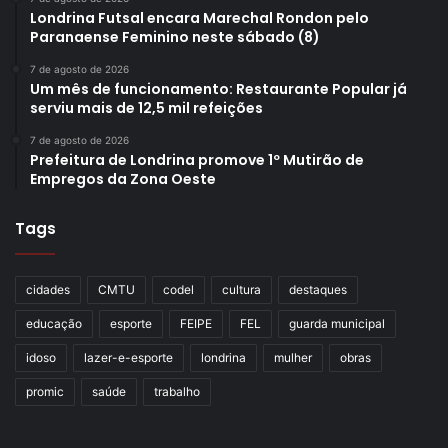
Londrina Futsal encara Marechal Rondon pelo
Paranaense Feminino neste sábado (8)
7 de agosto de 2026
Um mês de funcionamento: Restaurante Popular já
serviu mais de 12,5 mil refeições
7 de agosto de 2026
Prefeitura de Londrina promove 1º Mutirão de
Empregos da Zona Oeste
Tags
cidades
CMTU
codel
cultura
destaques
educação
esporte
FEIPE
FEL
guarda municipal
idoso
lazer-e-esporte
londrina
mulher
obras
promic
saúde
trabalho