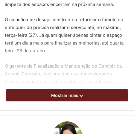
limpeza dos espaços encerram na próxima semana.
O cidadão que deseja construir ou reformar o túmulo do
ente querido precisa realizar o serviço até, no máximo,
terça-feira (27). Já quem quiser apenas pintar o espaço
terá um dia a mais para finalizar as melhorias, até quarta-
feira, 28 de outubro.
O gerente de Fiscalização e Manutenção de Cemitérios,
Ademir Gervásio, explicou que os concessionários
precisam ficar atentos, pois todos interessados em
reformar, construir ou pintar a sepultura precisam, antes
Mostrar mais
de começar as obras, retirar a guia de autorização para o
trabalho. Ela é entregue de segunda a sexta-feira, das 8h
às 14h, na Divisão de Cemitérios da ACESF, na Avenida
Juscelino Kubitschek, 2.948.