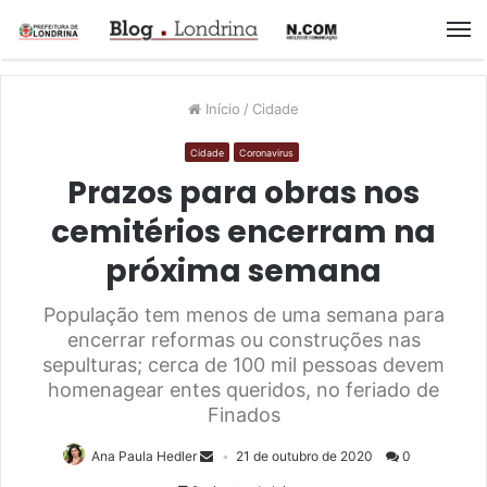
M
Início
/
Cidade
Cidade
Coronavirus
Prazos para obras nos
cemitérios encerram na
próxima semana
População tem menos de uma semana para
encerrar reformas ou construções nas
sepulturas; cerca de 100 mil pessoas devem
homenagear entes queridos, no feriado de
Finados
Ana Paula Hedler
21 de outubro de 2020
0