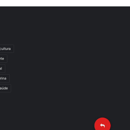
cultura
rte
al
rina
aúde