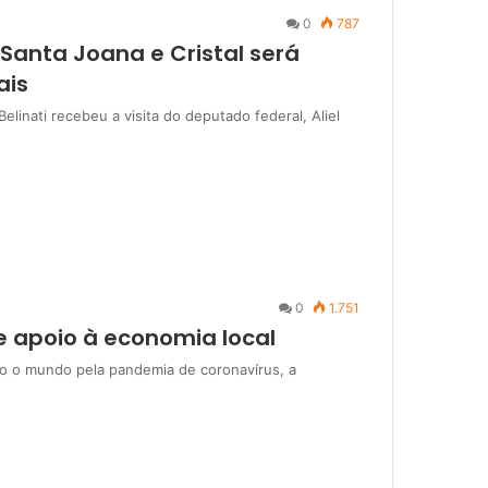
0
787
Santa Joana e Cristal será
ais
elinati recebeu a visita do deputado federal, Aliel
0
1.751
e apoio à economia local
do o mundo pela pandemia de coronavírus, a