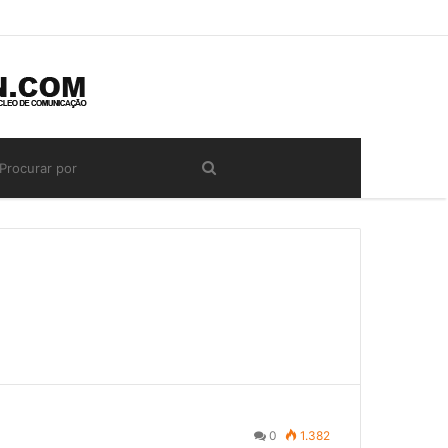
0
1.382