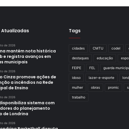
 Atualizadas
Tags
sto de 2026
cidades
CMTU
codel
ina mantém nota histórica
eb e registra avanços em
destaques
educação
espo
as municipais
FEIPE
FEL
guarda municip
sto de 2026
o Cinza promove ações de
idoso
lazer-e-esporte
lond
nção a incêndios na Rede
pal de Ensino
mulher
obras
promic
s
trabalho
sto de 2026
disponibiliza sistema com
adores do planejamento
o de Londrina
sto de 2026
Londrina Basketball disputa