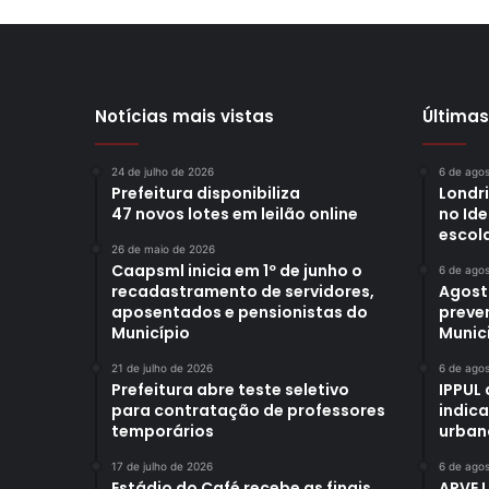
Notícias mais vistas
Últimas
24 de julho de 2026
6 de ago
Prefeitura disponibiliza
Londr
47 novos lotes em leilão online
no Id
escol
26 de maio de 2026
Caapsml inicia em 1º de junho o
6 de ago
recadastramento de servidores,
Agost
aposentados e pensionistas do
preve
Município
Munici
21 de julho de 2026
6 de ago
Prefeitura abre teste seletivo
IPPUL 
para contratação de professores
indic
temporários
urban
17 de julho de 2026
6 de ago
Estádio do Café recebe as finais
APVE 