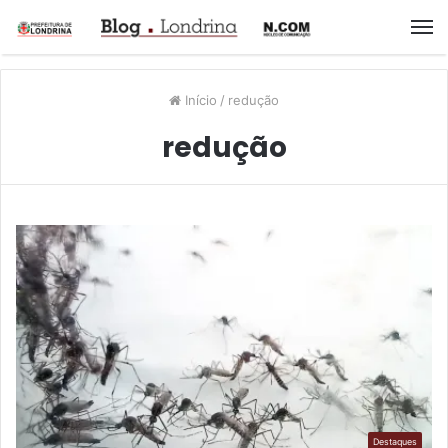
M
Início
/
redução
redução
Destaques