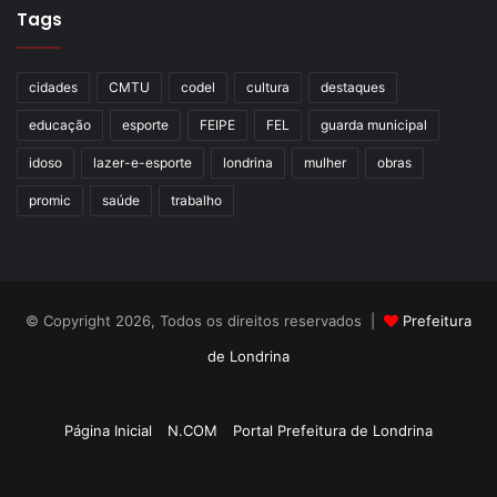
Tags
cidades
CMTU
codel
cultura
destaques
educação
esporte
FEIPE
FEL
guarda municipal
idoso
lazer-e-esporte
londrina
mulher
obras
promic
saúde
trabalho
© Copyright 2026, Todos os direitos reservados |
Prefeitura
de Londrina
Criação de Sites TTG Sistemas
Página Inicial
N.COM
Portal Prefeitura de Londrina
Criação de Sites