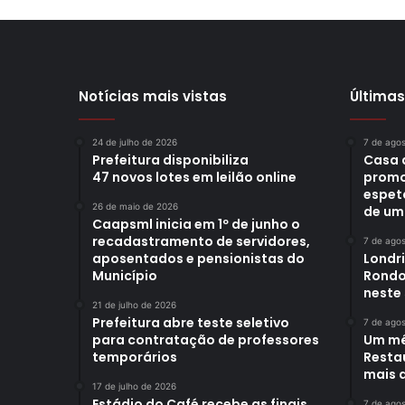
Notícias mais vistas
Últimas
24 de julho de 2026
7 de ago
Prefeitura disponibiliza
Casa 
47 novos lotes em leilão online
promo
espet
26 de maio de 2026
de um
Caapsml inicia em 1º de junho o
recadastramento de servidores,
7 de ago
aposentados e pensionistas do
Londr
Município
Rondo
neste
21 de julho de 2026
Prefeitura abre teste seletivo
7 de ago
para contratação de professores
Um mê
temporários
Restau
mais d
17 de julho de 2026
Estádio do Café recebe as finais
7 de ago