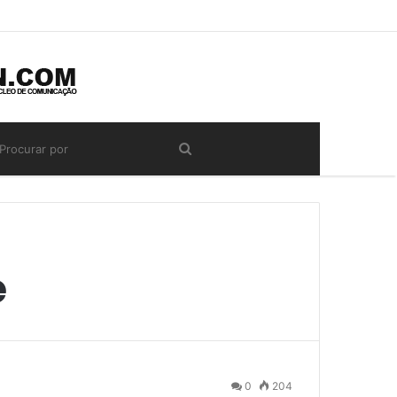
e
0
204