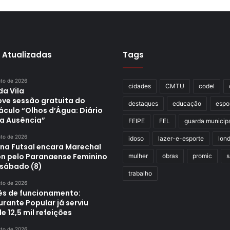
 Atualizadas
Tags
sto de 2026
cidades
CMTU
codel
da Vila
ve sessão gratuita do
destaques
educação
espo
áculo “Olhos d’Água: Diário
a Ausência”
FEIPE
FEL
guarda municip
sto de 2026
idoso
lazer-e-esporte
lond
ina Futsal encara Marechal
n pelo Paranaense Feminino
mulher
obras
promic
s
 sábado (8)
trabalho
sto de 2026
s de funcionamento:
rante Popular já serviu
e 12,5 mil refeições
sto de 2026