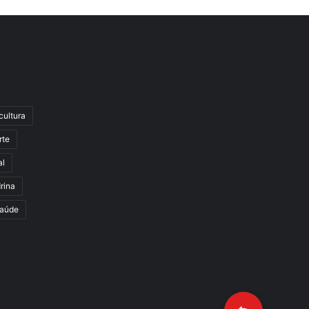
cultura
rte
al
rina
aúde