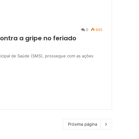
0
645
ntra a gripe no feriado
unicipal de Saúde (SMS), prossegue com as ações
Próxima página