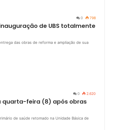
0
798
einauguração de UBS totalmente
a entrega das obras de reforma e ampliação de sua
0
2.620
a quarta-feira (8) após obras
primário de saúde retomado na Unidade Básica de