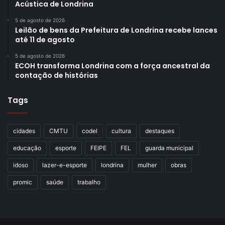
Acústica de Londrina
5 de agosto de 2026
Leilão de bens da Prefeitura de Londrina recebe lances
até 11 de agosto
5 de agosto de 2026
ECOH transforma Londrina com a força ancestral da
contação de histórias
Tags
cidades
CMTU
codel
cultura
destaques
educação
esporte
FEIPE
FEL
guarda municipal
idoso
lazer-e-esporte
londrina
mulher
obras
promic
saúde
trabalho