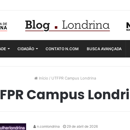
ADE
CIDADÃO
CONTATO N.COM
BUSCA AVANÇADA
Início
/
UTFPR Campus Londrina
FPR Campus Londr
n.comlondrina
29 de abril de 2026