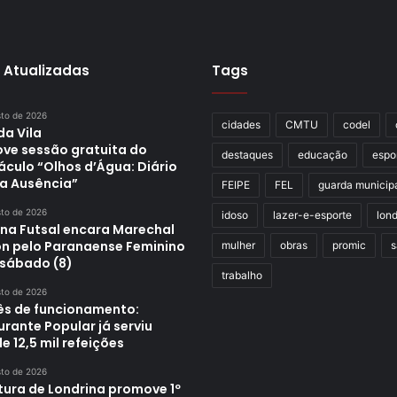
 Atualizadas
Tags
sto de 2026
cidades
CMTU
codel
da Vila
ve sessão gratuita do
destaques
educação
espo
áculo “Olhos d’Água: Diário
a Ausência”
FEIPE
FEL
guarda municip
sto de 2026
idoso
lazer-e-esporte
lond
ina Futsal encara Marechal
n pelo Paranaense Feminino
mulher
obras
promic
s
 sábado (8)
trabalho
sto de 2026
s de funcionamento:
rante Popular já serviu
e 12,5 mil refeições
sto de 2026
tura de Londrina promove 1º