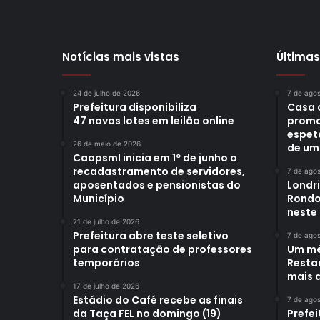
Notícias mais vistas
Últimas
24 de julho de 2026
7 de ago
Prefeitura disponibiliza
Casa 
47 novos lotes em leilão online
promo
espet
26 de maio de 2026
de um
Caapsml inicia em 1º de junho o
recadastramento de servidores,
7 de ago
aposentados e pensionistas do
Londr
Município
Rondo
neste
21 de julho de 2026
Prefeitura abre teste seletivo
7 de ago
para contratação de professores
Um mê
temporários
Restau
mais d
17 de julho de 2026
Estádio do Café recebe as finais
7 de ago
da Taça FEL no domingo (19)
Prefei