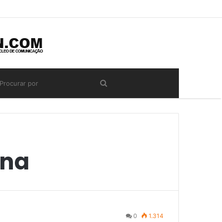
ina
0
1.314