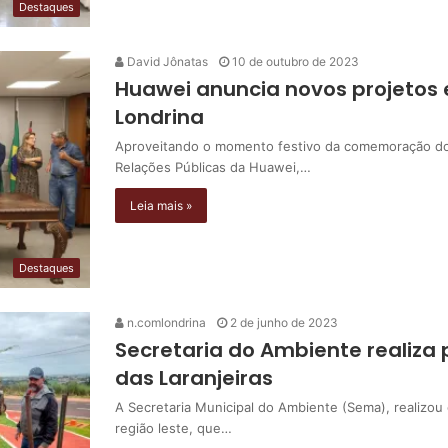
Destaques
David Jônatas
10 de outubro de 2023
Huawei anuncia novos projetos 
Londrina
Aproveitando o momento festivo da comemoração dos 
Relações Públicas da Huawei,…
Leia mais »
Destaques
n.comlondrina
2 de junho de 2023
Secretaria do Ambiente realiza
das Laranjeiras
A Secretaria Municipal do Ambiente (Sema), realizou 
região leste, que…