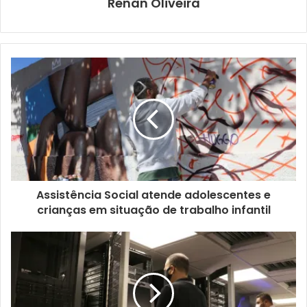
Renan Oliveira
Ocupação Usina Cultural transmite, ao vivo, o espetáculo
“Nada mais seria como antes”, apresentado pela Estranha
Companhia de Dança-Teatro, de Londrina. Protagonizada
pelo ator e bailarino Gabriel Paleari, a peça mescla dança e
teatro e aborda questões como o amadurecimento do
corpo, dos gestos e de si próprio, trazendo uma
linguagem que explora a dança pessoal e intensa, em uma
realidade bifurcada entre abstração e ações. A
transmissão pode ser assistida pelo canal do
Usina
Cultural
no YouTube.
Assistência Social atende adolescentes e
crianças em situação de trabalho infantil