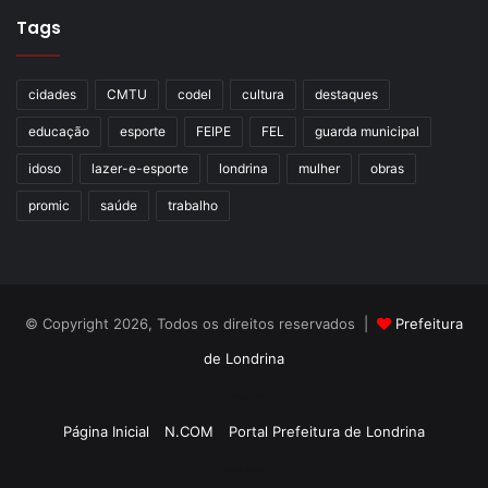
Tags
cidades
CMTU
codel
cultura
destaques
educação
esporte
FEIPE
FEL
guarda municipal
idoso
lazer-e-esporte
londrina
mulher
obras
promic
saúde
trabalho
© Copyright 2026, Todos os direitos reservados |
Prefeitura
de Londrina
Criação de Sites TTG Sistemas
Página Inicial
N.COM
Portal Prefeitura de Londrina
Criação de Sites