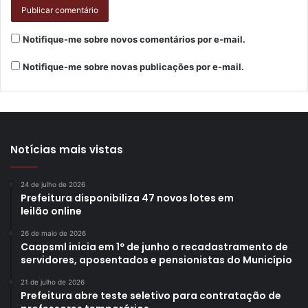
edição e apresentação do Bacharel em Artes Cênicas pela
UEL, Lucas Turino.
Notifique-me sobre novos comentários por e-mail.
Infantil –
Direcionadas às crianças, as histórias da Vovó
Notifique-me sobre novas publicações por e-mail.
Fofuxa são presença constante na programação da Virada
Cultural. Quem interpreta a personagem é Eloiza Torres,
professora, artista e contadora de histórias, que narra
contos, receitas e brincadeiras de forma lúdica. Nesta
semana, confira o vídeo inédito: “Vovó Fofuxa participa do
Notícias mais vistas
sarau do fã club Roupa Nova, contando a história da
banda”.
Clique aqui
para ver.
24 de julho de 2026
Prefeitura disponibiliza 47 novos lotes em
leilão online
26 de maio de 2026
Caapsml inicia em 1º de junho o recadastramento de
servidores, aposentados e pensionistas do Município
Gostei
Etiquetas
agenda
artes
atrações
circo
cultura
infantil
21 de julho de 2026
Prefeitura abre teste seletivo para contratação de
museu
on-line
programação
sarau
teatro
virada cultural