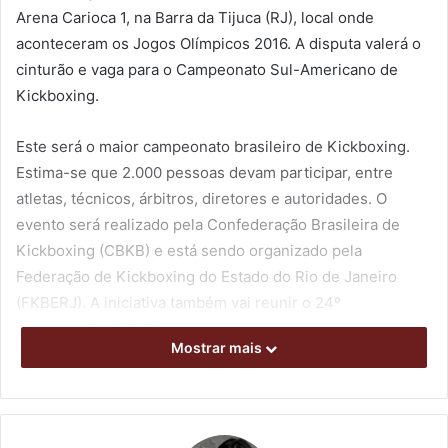
Arena Carioca 1, na Barra da Tijuca (RJ), local onde
aconteceram os Jogos Olímpicos 2016. A disputa valerá o
cinturão e vaga para o Campeonato Sul-Americano de
Kickboxing.
Este será o maior campeonato brasileiro de Kickboxing.
Estima-se que 2.000 pessoas devam participar, entre
atletas, técnicos, árbitros, diretores e autoridades. O
evento será realizado pela Confederação Brasileira de
Kickboxing (CBKB) e está sendo organizado pela
Federação de Kickboxing do Estado do Rio de Janeiro
(FKBERJ). A iniciativa também vai reunir o 24º
Campeonato Sub-17.
Mostrar mais
Integram, a Equipe Londrina Kickboxing os atletas:
Guilherme Belarmino, Bruno de Souza e Isaac Shibata, e
da cidade de Bandeirantes (Bandeirantes Kickboxing);