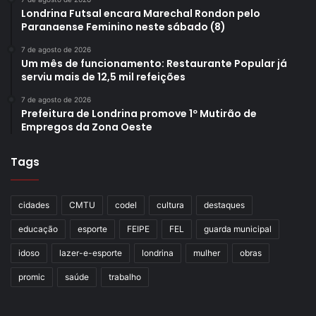
Londrina Futsal encara Marechal Rondon pelo
Paranaense Feminino neste sábado (8)
7 de agosto de 2026
Um mês de funcionamento: Restaurante Popular já
serviu mais de 12,5 mil refeições
7 de agosto de 2026
Prefeitura de Londrina promove 1º Mutirão de
Empregos da Zona Oeste
Tags
cidades
CMTU
codel
cultura
destaques
educação
esporte
FEIPE
FEL
guarda municipal
idoso
lazer-e-esporte
londrina
mulher
obras
promic
saúde
trabalho