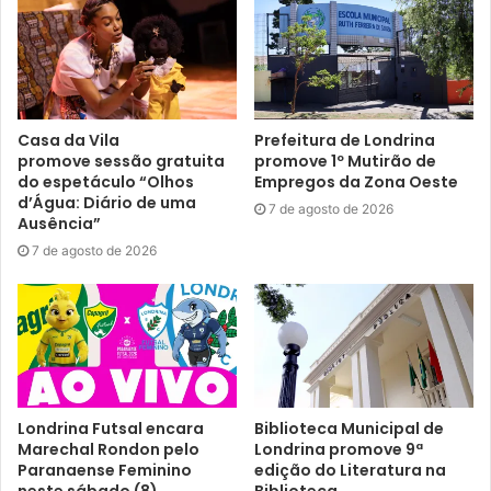
Paraná, de 8 a 12 de dezembro. Todas as modalidades
serão disputadas na competição: Musical Forms, Point
Fighting, Light Contact, Kick Light, Full Contact e K1 Rules,
incluindo todas as categorias de idade, com atletas dos 7
aos 55 anos, no sub-17, adulto e master.
Casa da Vila
Prefeitura de Londrina
promove sessão gratuita
promove 1º Mutirão de
Para a imprensa: mais informações podem ser obtidas
do espetáculo “Olhos
Empregos da Zona Oeste
com o presidente da FEL, Marcelo Oguido, no 3372-9191.
d’Água: Diário de uma
7 de agosto de 2026
Ausência”
7 de agosto de 2026
Gostei
Etiquetas
Campeonato Brasileiro de Kickboxing
FEIPE
FEL
kickboxing
Londrina Futsal encara
Biblioteca Municipal de
Marechal Rondon pelo
Londrina promove 9ª
Paranaense Feminino
edição do Literatura na
neste sábado (8)
Biblioteca