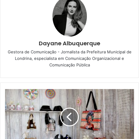
Renê Richeter e Dyana Carvalho. Guilherme Belarmino
conta com apoio financeiro da Prefeitura de Londrina, por
meio do Fundo Especial de Incentivo a Programas
Esportivos (FEIPE), da Fundação de Esportes de Londrina
(FEL), desde 2017.
Dayane Albuquerque
Gestora de Comunicação - Jornalista da Prefeitura Municipal de
Londrina, especialista em Comunicação Organizacional e
Comunicação Pública
Divulgação
Belarmino é o atual campeão brasileiro e vai em busca do