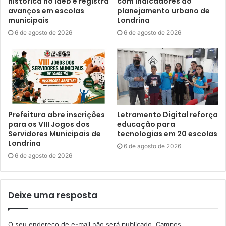
histórica no Ideb e registra
com indicadores do
avanços em escolas
planejamento urbano de
Foto: Vivian Honorato
municipais
Londrina
6 de agosto de 2026
6 de agosto de 2026
O presidente do Consepir, Saul Dorval, também assessor
da Superintendência Geral de Diálogo e Interação Social
(Sudis), explicou como vem sendo estruturado o fluxo de
repasses financeiros do governo estadual, neste
segmento, para os municípios paranaenses. “Uma das
frentes que viabiliza o trabalho é a Caravana da Promoção
da Igualdade Racial, que percorre todo o estado do
Prefeitura abre inscrições
Letramento Digital reforça
para os VIII Jogos dos
educação para
Paraná, desenvolvendo políticas públicas do setor de
Servidores Municipais de
tecnologias em 20 escolas
inclusão social da população negra, cigana, de indígenas e
Londrina
6 de agosto de 2026
outras minorias. A iniciativa ocorre pela Sudis, e com o GT
6 de agosto de 2026
de Povos e Comunidades Tradicionais, e dentre as
atividades a Caravana propõe a criação de conselhos
municipais no estado, e também a regulamentação dos
Deixe uma resposta
fundos municipais, além dos programas chamados Planos
de Igualdade Racial nessas cidades”, contou.
O seu endereço de e-mail não será publicado.
Campos