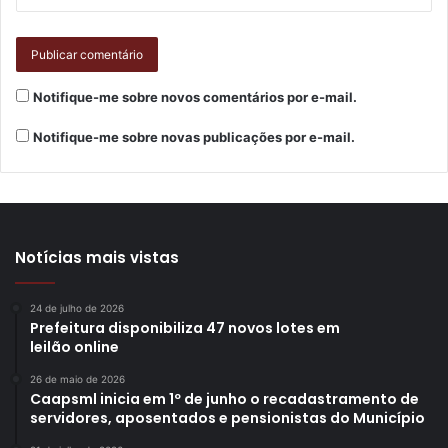
município juntos”, frisou.
Notifique-me sobre novos comentários por e-mail.
Notifique-me sobre novas publicações por e-mail.
Foto: Vivian Honorato
Notícias mais vistas
Segundo a presidente do Conselho Municipal de
24 de julho de 2026
Prefeitura disponibiliza 47 novos lotes em
Igualdade Racial (CMPIR) de Londrina, Fátima Beraldo, a
leilão online
criação de um fundo municipal será uma nova porta aberta
para que a construção das políticas sociais voltadas às
26 de maio de 2026
Caapsml inicia em 1º de junho o recadastramento de
minorias raciais avance. “Caso todos os procedimentos
servidores, aposentados e pensionistas do Município
sejam concluídos com sucesso, poderemos, em breve,