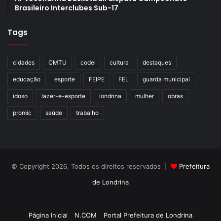
Casa de passagem –
De acordo com o presidente do
Brasileiro Interclubes Sub-17
Grupo de Trabalho (GT) de Povos e Comunidades
Tradicionais do Paraná, Denilton Laurindo, existe recurso
Tags
do estado viabilizado pela Superintendência Geral de
Diálogo e Interação Social (Sudis) junto a outras
cidades
CMTU
codel
cultura
destaques
secretarias, para emergencialmente atender as
necessidades dos povos indígenas em itinerância. Neste
educação
esporte
FEIPE
FEL
guarda municipal
caso, para a construção e manutenção das casas de
idoso
lazer-e-esporte
londrina
mulher
obras
passagem indígenas no Paraná.
promic
saúde
trabalho
Londrina poderá ser atendida, se as tratativas se
concretizarem, com projeto de uma casa de passagem
voltada aos indígenas que hoje vivem na área do Centro
© Copyright 2026, Todos os direitos reservados |
Prefeitura
Cultural Kaingang, às margens da avenida Dez de
Dezembro.
de Londrina
Criação de Sites TTG Sistemas
“Londrina já tem um processo de preocupação na
Página Inicial
N.COM
Portal Prefeitura de Londrina
manutenção e organização referente a uma casa para a