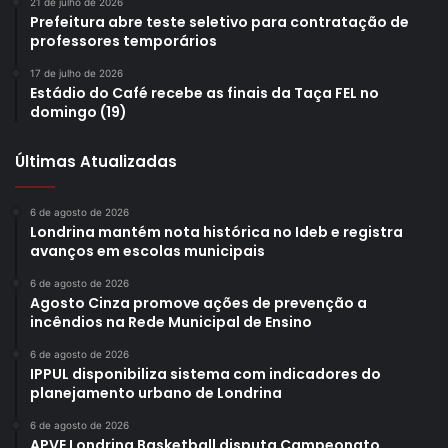
21 de julho de 2026
contar com recursos do fundo estadual. Isto nos dará
Prefeitura abre teste seletivo para contratação de
condições de fazer investimentos em benefício de quem
professores temporários
necessita dessas políticas. Entre negros, indígenas,
17 de julho de 2026
ciganos e outras populações, temos muitas pessoas em
Estádio do Café recebe as finais da Taça FEL no
domingo (19)
Londrina precisando de ajuda, e um Conselho mais
fortalecido pode consolidar iniciativas voltadas a este
Últimas Atualizadas
público”, disse.
6 de agosto de 2026
Os representantes da capital paranaense ainda
Londrina mantém nota histórica no Ideb e registra
aproveitaram o encontro de hoje (24) para convidar o
avanços em escolas municipais
prefeito Marcelo e os membros do CMPIR para participar
6 de agosto de 2026
de um evento que será realizado em Campina Grande do
Agosto Cinza promove ações de prevenção a
incêndios na Rede Municipal de Ensino
Sul, na região de Curitiba, de 25 a 27 de novembro. Será
uma ação para debater o terceiro setor no governo, com
6 de agosto de 2026
IPPUL disponibiliza sistema com indicadores do
abordagem sobre demandas envolvendo o poder público
planejamento urbano de Londrina
estadual, envolvendo prefeitos e gestores.
6 de agosto de 2026
APVE Londrina Basketball disputa Campeonato