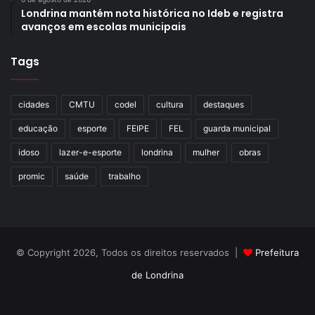
Londrina mantém nota histórica no Ideb e registra
avanços em escolas municipais
Tags
cidades
CMTU
codel
cultura
destaques
educação
esporte
FEIPE
FEL
guarda municipal
idoso
lazer-e-esporte
londrina
mulher
obras
promic
saúde
trabalho
© Copyright 2026, Todos os direitos reservados |
Prefeitura
de Londrina
Criação de Sites TTG Sistemas