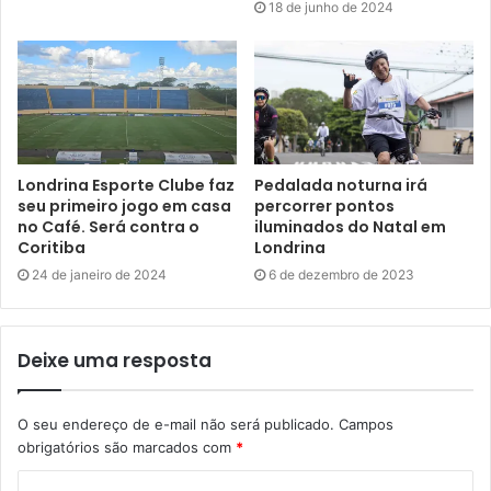
e doceria.
18 de junho de 2024
Eventos Agrícolas
Nesta edição os eventos agrícolas estão concentrados em
um mesmo espaço, com a 59ª Exposição Agrícola, que
mostra a diversidade da produção da zona rural de
Londrina Esporte Clube faz
Pedalada noturna irá
Londrina e região, e o 9º AgroInovatec, evento técnico e
seu primeiro jogo em casa
percorrer pontos
no Café. Será contra o
iluminados do Natal em
de formação da Expo Japão.
Coritiba
Londrina
24 de janeiro de 2024
6 de dezembro de 2023
A expo agrícola, juntamente com a 9ª edição do
AgroInovatec, está focada na sustentabilidade social com a
exposição de produtos orgânicos, espaços para a
Deixe uma resposta
exposição e áreas de comercialização de diversos itens.
O seu endereço de e-mail não será publicado.
Campos
“Tivemos menos de dois meses para organizar os eventos
obrigatórios são marcados com
*
agrícolas, então optamos por fundir o evento tradicional
com propostas mais tecnológicas trazidas pelo