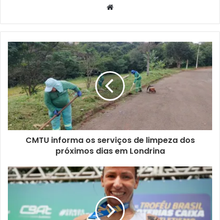
Website
Instalada em uma área de mais de 5 mil metros quadrados,
a Expo Japão contará com atrações tradicionais e
contemporâneas, como a Cerimônia do Chá, Taikô
(tambores japoneses), Bon-Odori (dança tradicional),
Matsuri Dance (dança contemporânea), Ikebana (arranjos
florais), Bonsais (árvores em miniatura), desfile de
vestimentas japonesas, demonstrações de artes marciais,
entre outros.
O Espaço Nerd, sucesso entre os jovens, estará presente
novamente na festa apresentando as tendências da
CMTU informa os serviços de limpeza dos
próximos dias em Londrina
cultura contemporânea oriental como o K-pop, oficinas de
mangás, área para games, presença de cosplayers, além
de espaços dedicados a personagens atuais como os das
franquias Star Wars e Harry Potter.
A sede da ACEL fica na Rua Archiles Pimpão Ferreira,