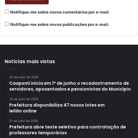
projeto “O Japão que inspira”, realizado anualmente junto
aos alunos da rede pública de ensino. A iniciativa da ACEL,
Notifique-me sobre novos comentários por e-mail.
em parceria com a Expo Japão e apoio da Secretaria
Notifique-me sobre novas publicações por e-mail.
Municipal de Educação, vai premiar os melhores trabalhos
no palco principal a partir das 12h.
A terceira idade também tem programação garantida na
tarde de sexta-feira (17) com apresentações, passeios,
Notícias mais vistas
recreação e hora do lanche. No dia 18, Dia da Imigração
Japonesa está programado o Culto
In Memorian
aos
26 de maio de 2026
Caapsml inicia em 1º de junho o recadastramento de
imigrantes japoneses. A celebração será com o monge do
servidores, aposentados e pensionistas do Município
Templo Honpa Hongwanji de Londrina.
24 de julho de 2026
Prefeitura disponibiliza 47 novos lotes em
leilão online
21 de julho de 2026
Prefeitura abre teste seletivo para contratação de
professores temporários