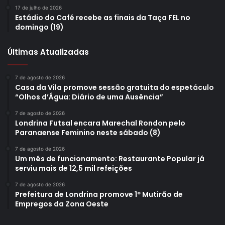
17 de julho de 2026
Estádio do Café recebe as finais da Taça FEL no
domingo (19)
Últimas Atualizadas
7 de agosto de 2026
Casa da Vila promove sessão gratuita do espetáculo
Foto: Pedro Matsuo/Expo Japão
“Olhos d’Água: Diário de uma Ausência”
Pavilhão Cultural
7 de agosto de 2026
Londrina Futsal encara Marechal Rondon pelo
Paranaense Feminino neste sábado (8)
Um espaço muito procurado pelo público é o Pavilhão
Cultural, local que traz exposição de objetos, vestimentas,
7 de agosto de 2026
Um mês de funcionamento: Restaurante Popular já
ikebana (arranjos de flores), bonecas e um local exclusivo
serviu mais de 12,5 mil refeições
para a tradicional Cerimônia do Chá, realizado de quinta a
7 de agosto de 2026
domingo às 14h, com participação aberta para o público.
Prefeitura de Londrina promove 1º Mutirão de
Empregos da Zona Oeste
Também estão programadas apresentações de kotô