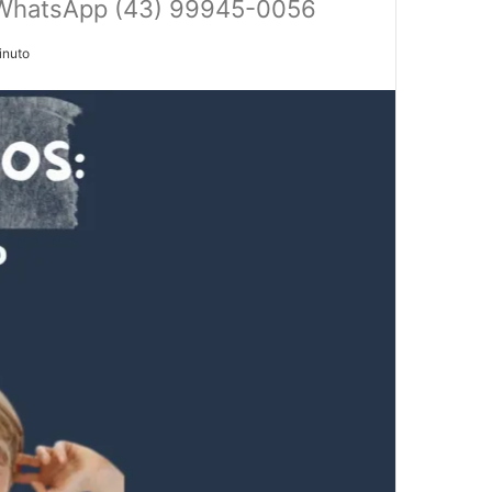
o WhatsApp (43) 99945-0056
inuto