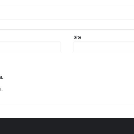
Site
l.
l.