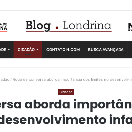
ADE
CIDADÃO
CONTATO N.COM
BUSCA AVANÇADA
dadão
/
Roda de conversa aborda importância dos limites no desenvolvim
Cidadão
rsa aborda importânc
desenvolvimento infa