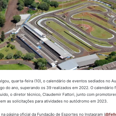
lgou, quarta-feira (10), o calendário de eventos sediados no 
ngo do ano, superando os 39 realizados em 2022. O calendário 
uido, o diretor técnico, Claudemir Fattori, junto com promotore
m as solicitações para atividades no autódromo em 2023.
a na página oficial da Fundação de Esportes no Instagram (
@fell