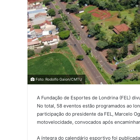
0
0
Foto: Rodolfo Gaion/CMTU
0
A Fundação de Esportes de Londrina (FEL) divu
COMPARTILHAMENTOS
No total, 58 eventos estão programados ao lo
participação do presidente da FEL, Marcelo Og
motovelocidade, convocados após encaminhare
A íntegra do calendário esportivo foi publicad