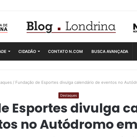
ADE
CIDADÃO
CONTATO N.COM
BUSCA AVANÇADA
taques
/
Fundação de Esportes divulga calendário de eventos no Autó
Destaques
 Esportes divulga c
tos no Autódromo em