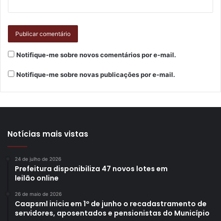
Gostei
Etiquetas
4 edição
Autódromo
Copa Lupinetti de Motovelocidade
corrida
evento
fim de semana
Notifique-me sobre novos comentários por e-mail.
londrina
motovelocidade
prova
Notifique-me sobre novas publicações por e-mail.
Notícias mais vistas
24 de julho de 2026
Prefeitura disponibiliza 47 novos lotes em
leilão online
26 de maio de 2026
Caapsml inicia em 1º de junho o recadastramento de
servidores, aposentados e pensionistas do Município