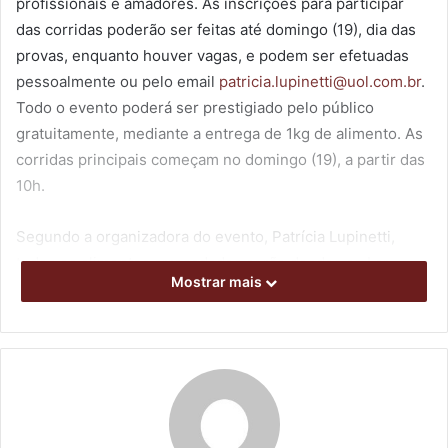
profissionais e amadores. As inscrições para participar
das corridas poderão ser feitas até domingo (19), dia das
provas, enquanto houver vagas, e podem ser efetuadas
pessoalmente ou pelo email
patricia.lupinetti@uol.com.br
.
Todo o evento poderá ser prestigiado pelo público
gratuitamente, mediante a entrega de 1kg de alimento. As
corridas principais começam no domingo (19), a partir das
10h.
Segundo a organizadora do evento, Patrícia Lupinetti,
todos os alimentos arrecadados serão doados ao Lar
Mostrar mais
Santo Antônio, de Cambé. “Em todos os dias da Copa, seja
nos treinos ou nas corridas, realizaremos esta ação
solidária. Essa será uma medida que vamos repetir ao
longo de todas as etapas, então convidamos o público a
prestigiar e praticar uma boa ação”, disse.
No primeiro dia do evento, sexta-feira (17), os portões do