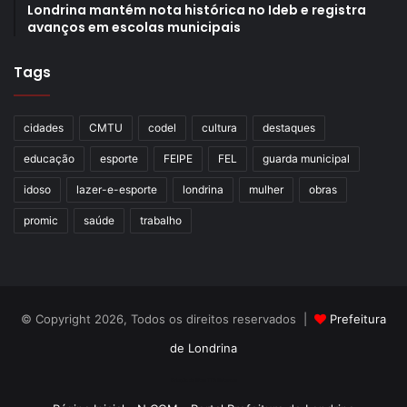
Londrina mantém nota histórica no Ideb e registra
avanços em escolas municipais
Tags
cidades
CMTU
codel
cultura
destaques
educação
esporte
FEIPE
FEL
guarda municipal
idoso
lazer-e-esporte
londrina
mulher
obras
promic
saúde
trabalho
© Copyright 2026, Todos os direitos reservados |
Prefeitura
de Londrina
Criação de Sites TTG Sistemas