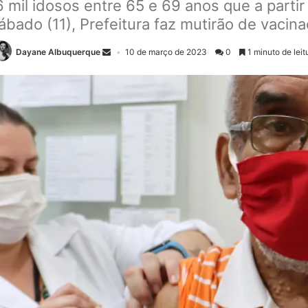
 mil idosos entre 65 e 69 anos que a part
ábado (11), Prefeitura faz mutirão de vaci
Dayane Albuquerque
10 de março de 2023
0
1 minuto de leit