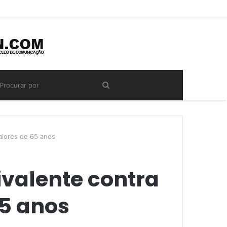
maiores de 65 anos
ivalente contra
65 anos