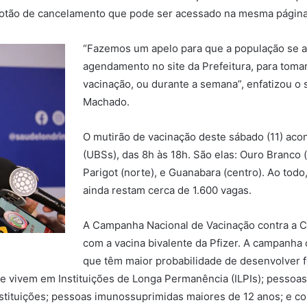
otão de cancelamento que pode ser acessado na mesma págin
“Fazemos um apelo para que a população se at
agendamento no site da Prefeitura, para tomar
vacinação, ou durante a semana”, enfatizou o 
Machado.
O mutirão de vacinação deste sábado (11) ac
(UBSs), das 8h às 18h. São elas: Ouro Branco (
Parigot (norte), e Guanabara (centro). Ao todo
ainda restam cerca de 1.600 vagas.
A Campanha Nacional de Vacinação contra a Co
com a vacina bivalente da Pfizer. A campanh
que têm maior probabilidade de desenvolver 
 vivem em Instituições de Longa Permanência (ILPIs); pessoas 
stituições; pessoas imunossuprimidas maiores de 12 anos; e co