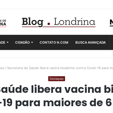
ADE
CIDADÃO
CONTATO N.COM
BUSCA AVANÇADA
ues
/
Secretaria de Saúde libera vacina bivalente contra Covid-19 para 
Destaques
Saúde libera vacina b
19 para maiores de 