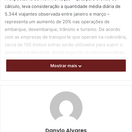
cálculo, leva consideração a quantidade média diária de
5.344 viajantes observada entre janeiro e março –
representa um aumento de 20% nas operações de
embarque, desembarque, trânsito e turismo. De acordo
com as empresas de transporte que operam na rodoviária,
cerca de 150 ônibus extras serão utilizados para suprir o
aumento na demanda. Ainda segundo as concessionárias,
a maior parte dos coletivos sairá do município com destino
Mostrar mais
a São Paulo, Curitiba, cidades do litoral catarinense e de
Mato Grosso.
Para quem deixará Londrina no feriado prolongado, os
períodos de fluxo mais intenso devem ser registrados na
quinta-feira (20) e no domingo (23). Já os desembarques
têm previsão de ocorrer em maior número na sexta (21) e
na segunda-feira (24).
Danylo Alvares