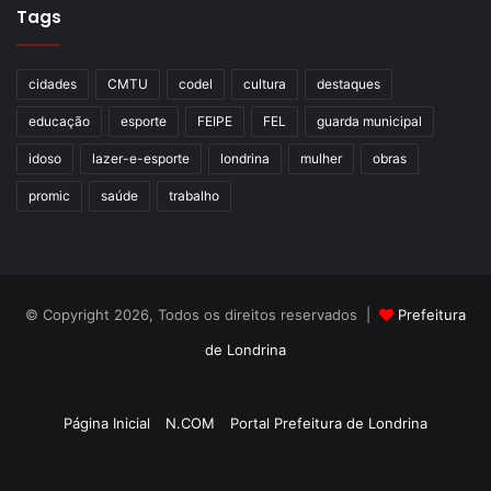
Tags
cidades
CMTU
codel
cultura
destaques
educação
esporte
FEIPE
FEL
guarda municipal
idoso
lazer-e-esporte
londrina
mulher
obras
promic
saúde
trabalho
© Copyright 2026, Todos os direitos reservados |
Prefeitura
de Londrina
Criação de Sites TTG Sistemas
Página Inicial
N.COM
Portal Prefeitura de Londrina
Criação de Sites