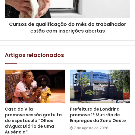
Mais informações podem ser obtidas no endereço
eletrônico
www.trl.com.br
ou, ainda, pelo telefone (43)
3372-1800.
Cursos de qualificação do mês do trabalhador
estão com inscrições abertas
Gostei
Artigos relacionados
Etiquetas
CMTU
Companhia Municipal de Trânsito e Urbanização
feriado de tiradentes
Rodoviária
Terminal Rodoviário de Londrina
Casa da Vila
Prefeitura de Londrina
promove sessão gratuita
promove 1º Mutirão de
do espetáculo “Olhos
Empregos da Zona Oeste
d’Água: Diário de uma
7 de agosto de 2026
Ausência”