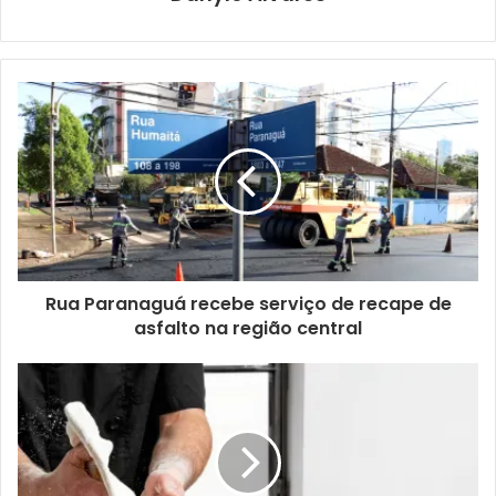
Para garantir uma viagem tranquila, a recomendação do
superintendente do TRL, Sandro Neves, é que os usuários
cheguem aos portões de embarque com antecedência em
relação aos horários de partidas. Isso porque há
possibilidade de congestionamento nas vias do entorno
em determinados momentos.
Outra dica é portar documento pessoal com foto,
identificar sacolas e malas e, em casos de deslocamentos
de menores de 16 anos desacompanhados dos
responsáveis, apresentar autorização para viagem
Rua Paranaguá recebe serviço de recape de
asfalto na região central
expedida em cartório. Neves indica, ainda, a importância
de manter os cuidados de prevenção contra a Covid-19,
como a utilização de máscaras no interior dos ônibus, a
higienização das mãos e o distanciamento entre as
pessoas quando possível.