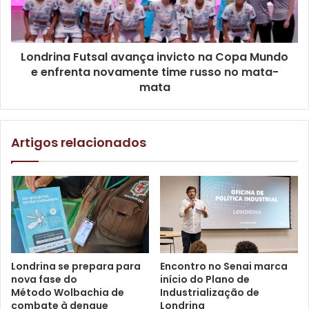
(
@lojamadacoletiva)
,
com produtos locais feitos
manualmente; e para incentivar a moda sustentável, o
Brechó Fusca Azul (
@brecho.fuscazul
) e o V
elvet
Londrina Futsal avança invicto na Copa Mundo
Garimpos (
@velvetgarimpo____),
e outros produtores
e enfrenta novamente time russo no mata-
locais como o Atelie
Zanza Roles (@ateliezanzarobles
),
mata
Dona Maria Ateliê (
@donamaria__atelie
), artes
personalizadas com Rafa Tolújì (
@6brafa) e finalizando
com a presença da loja Trecools (@trecools_). E ainda
Artigos relacionados
conta com comes e bebes da
Mara Tapajós, com sua loja
Amor em pedaços (@_amorempedacos08).
A vila cultural Usina Cultural recebe patrocínio do
Programa Municipal de Incentivo à Cultura (Promic).
Texto: Giulia Carradore, sob supervisão dos jornalistas
do Núcleo de Comunicação da Prefeitura de Londrina
Londrina se prepara para
Encontro no Senai marca
nova fase do
início do Plano de
Método Wolbachia de
Industrialização de
combate à dengue
Londrina