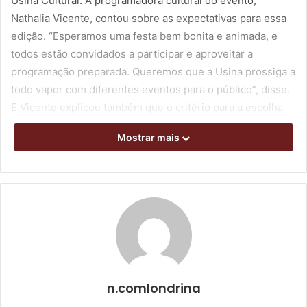
Usina Cultural. A programadora cultural do evento,
Nathalia Vicente, contou sobre as expectativas para essa
edição. “Esperamos uma festa bem bonita e animada, e
todos estão convidados a participar e aproveitar a
programação preparada. Queremos
que a Usina prossiga a
todo vapor com diferentes eventos para o público”, disse.
E Vicente explicou também que o critério para a escolha
dos expositores do Arraiá foi trabalhado no sentido de
Mostrar mais
trazer estilos variados que agradem a diversos públicos,
sem sair da temática de festas julinas. “A ideia é que o
evento tivesse diversidade sonora para também convidar
um público mais diversificado para o espaço. Por isso,
vamos ter samba, forró e discotecagem de ritmos latinos,
entre outros”, adiantou.
Na parte musical estarão presentes a dupla Duo
Transborda (@duotransborda) com
Camila Taari e João
Rigoni, que vai contar com a parceria da musicista Suy
n.comlondrina
Alves (@suyanealvess). Terá também a presença do Trio