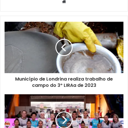
Website
Maestro (@triomaestro), que vai representar um pouco do
forró com os artistas Rodolfo Rainer, Palhaço Marimba e
Thainara Pereira. E a programação sonora ainda contará
com a presença de VIKI
(
@_vi1ky).
A cantora Camila Taari vai participar da feira com o Duo
Transborda. Desde criança, o tema arte e música faz parte
da sua vida. “Essa é uma boa oportunidade para as
pessoas prestigiarem a usina e a arte local, e teremos um
repertório atraente para todo mundo curtir. A Usina é um
espaço pelo qual tenho muito carinho, que já me acolheu
Município de Londrina realiza trabalho de
na produção de diversos projetos, e onde já assisti a
campo do 3º LIRAa de 2023
muitos colegas e participei de eventos. Espero que a festa
julina traga de volta essa tradição para a Vila. Para mim é
um prazer fazer parte deste evento tão lindo. Escolhemos
um repertório de sambas clássicos, de 1920 a 1990, o fino
do samba”, afirmou.
Outros expositores que estarão presentes são a Loja Madá