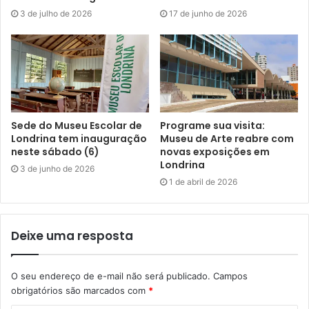
Gostei
3 de julho de 2026
17 de junho de 2026
Etiquetas
arraiá
evento
Festa Julina
Usina Cultural
Sede do Museu Escolar de
Programe sua visita:
Londrina tem inauguração
Museu de Arte reabre com
neste sábado (6)
novas exposições em
Londrina
3 de junho de 2026
1 de abril de 2026
Deixe uma resposta
O seu endereço de e-mail não será publicado.
Campos
obrigatórios são marcados com
*