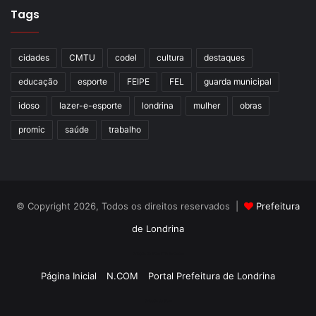
Tags
cidades
CMTU
codel
cultura
destaques
educação
esporte
FEIPE
FEL
guarda municipal
idoso
lazer-e-esporte
londrina
mulher
obras
promic
saúde
trabalho
© Copyright 2026, Todos os direitos reservados |
Prefeitura
de Londrina
Criação de Sites TTG Sistemas
Página Inicial
N.COM
Portal Prefeitura de Londrina
Criação de Sites