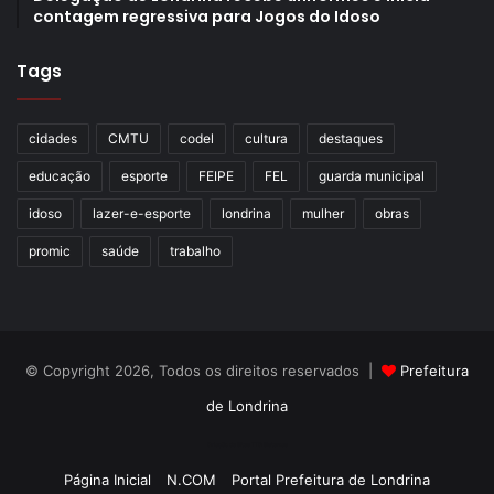
contagem regressiva para Jogos do Idoso
Tags
cidades
CMTU
codel
cultura
destaques
educação
esporte
FEIPE
FEL
guarda municipal
idoso
lazer-e-esporte
londrina
mulher
obras
promic
saúde
trabalho
© Copyright 2026, Todos os direitos reservados |
Prefeitura
de Londrina
Criação de Sites TTG Sistemas
Página Inicial
N.COM
Portal Prefeitura de Londrina