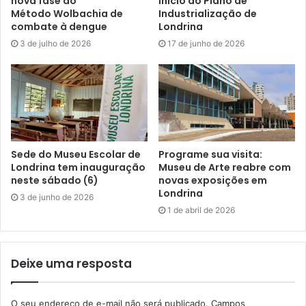
nova fase do
início do Plano de
Método Wolbachia de
Industrialização de
registrar pedidos, denúncias e queixas relacionados à
combate à dengue
Londrina
área de limpeza pública no município. Por telefone, o
3 de julho de 2026
17 de junho de 2026
atendimento funciona no número (43) 3379-7900, de
segunda a sexta-feira, das 8h às 17h. A CMTU ressalta
que, em caso de chuva, o calendário semanal de ações
poderá ser alterado.
Sede do Museu Escolar de
Programe sua visita:
Londrina tem inauguração
Museu de Arte reabre com
neste sábado (6)
novas exposições em
Gostei
Londrina
3 de junho de 2026
Etiquetas
capina
CMTU
corte do mato
limpeza
1 de abril de 2026
limpeza urbana
poda de árvores
roçagem
varrição
Deixe uma resposta
O seu endereço de e-mail não será publicado.
Campos