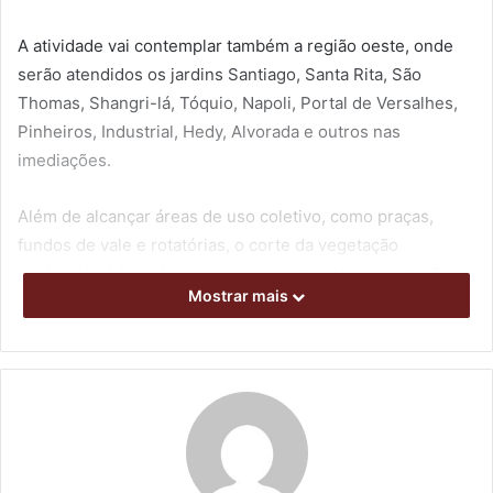
A atividade vai contemplar também a região oeste, onde
serão atendidos os jardins Santiago, Santa Rita, São
Thomas, Shangri-lá, Tóquio, Napoli, Portal de Versalhes,
Pinheiros, Industrial, Hedy, Alvorada e outros nas
imediações.
Além de alcançar áreas de uso coletivo, como praças,
fundos de vale e rotatórias, o corte da vegetação
contemplará também o canteiro central das avenidas Dez
Mostrar mais
de Dezembro e Presidente Castelo Branco.
Na rua Agnelo Teodoro de Paula, no residencial Tarobá, os
próximos dias serão de poda de árvores. Enquanto isso,
outras equipes farão a coleta de galhos já removidos nos
bairros Ideal e Roseira.