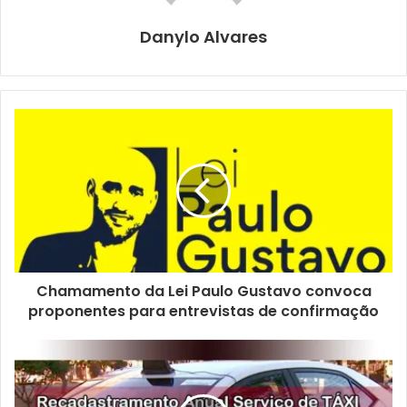
Na rotatória entre as avenidas Henrique Mansano e Lúcia
Helena Gonçalves Viana, a programação envolverá o
Danylo Alvares
preparo do solo para o plantio de flores, que deve ocorrer
na semana seguinte.
Chamamento da Lei Paulo Gustavo convoca
proponentes para entrevistas de confirmação
Bosque e da concha acústica passarão por limpeza. Foto:
Emerson Dias/NCom