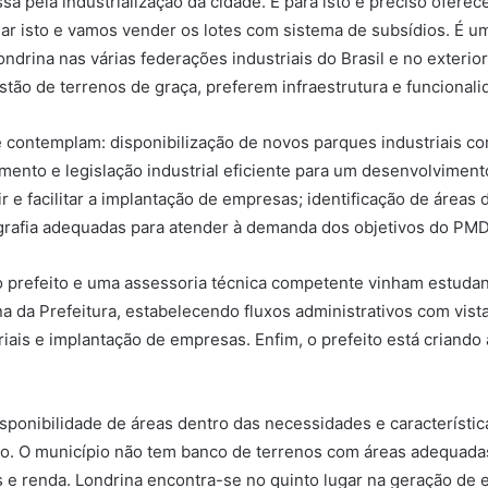
 pela industrialização da cidade. E para isto é preciso oferec
gar isto e vamos vender os lotes com sistema de subsídios. É um
rina nas várias federações industriais do Brasil e no exterio
stão de terrenos de graça, preferem infraestrutura e funcionali
 contemplam: disponibilização de novos parques industriais c
ento e legislação industrial eficiente para um desenvolviment
 e facilitar a implantação de empresas; identificação de áreas 
ografia adequadas para atender à demanda dos objetivos do PMD
 prefeito e uma assessoria técnica competente vinham estudan
rna da Prefeitura, estabelecendo fluxos administrativos com vis
iais e implantação de empresas. Enfim, o prefeito está criando 
ponibilidade de áreas dentro das necessidades e característica
io. O município não tem banco de terrenos com áreas adequadas
 renda. Londrina encontra-se no quinto lugar na geração de e