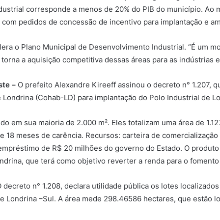
industrial corresponde a menos de 20% do PIB do município. Ao
s com pedidos de concessão de incentivo para implantação e am
lera o Plano Municipal de Desenvolvimento Industrial. “É um mo
torna a aquisição competitiva dessas áreas para as indústrias e 
este –
O prefeito Alexandre Kireeff assinou o decreto n° 1.207, q
Londrina (Cohab-LD) para implantação do Polo Industrial de Lo
ndo em sua maioria de 2.000 m². Eles totalizam uma área de 1.
e 18 meses de carência. Recursos: carteira de comercializaçã
 empréstimo de R$ 20 milhões do governo do Estado. O produto 
drina, que terá como objetivo reverter a renda para o fomento 
 decreto n° 1.208, declara utilidade pública os lotes localizad
al de Londrina –Sul. A área mede 298.46586 hectares, que estão