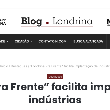
ADE
CIDADÃO
CONTATO N.COM
BUSCA AVANÇADA
Início
/
Destaques
/
“Londrina Pra Frente” facilita implantação de indústr
Destaques
a Frente” facilita i
indústrias