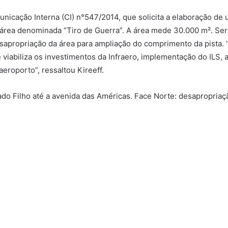
icação Interna (CI) n°547/2014, que solicita a elaboração de u
área denominada “Tiro de Guerra”. A área mede 30.000 m². Serã
sapropriação da área para ampliação do comprimento da pista. “
iabiliza os investimentos da Infraero, implementação do ILS, a 
aeroporto”, ressaltou Kireeff.
do Filho até a avenida das Américas. Face Norte: desapropriaçã