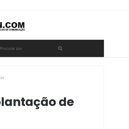
ias
mplantação de