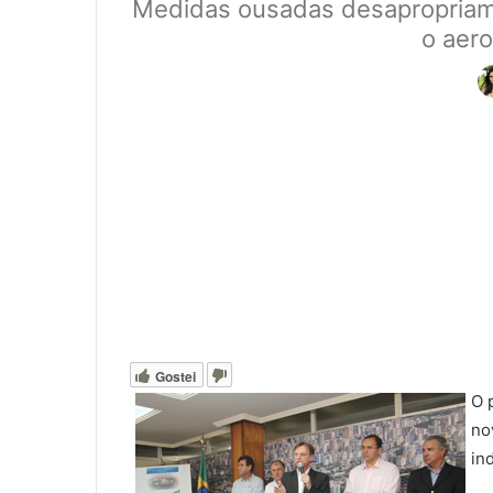
Medidas ousadas desapropriam e 
o aero
Gostei
O 
no
in