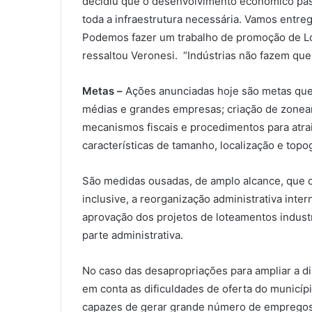
decidiu que o desenvolvimento econômico passa
toda a infraestrutura necessária. Vamos entre
Podemos fazer um trabalho de promoção de Lond
ressaltou Veronesi. “Indústrias não fazem que
Metas –
Ações anunciadas hoje são metas que
médias e grandes empresas; criação de zoneam
mecanismos fiscais e procedimentos para atrair
características de tamanho, localização e top
São medidas ousadas, de amplo alcance, que o
inclusive, a reorganização administrativa inte
aprovação dos projetos de loteamentos industr
parte administrativa.
No caso das desapropriações para ampliar a dis
em conta as dificuldades de oferta do municíp
capazes de gerar grande número de empregos e