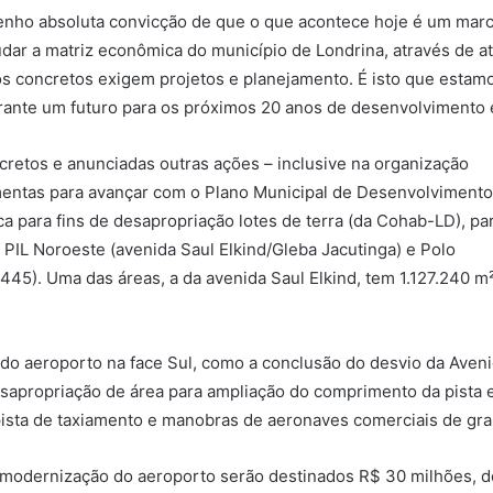
enho absoluta convicção de que o que acontece hoje é um marco p
dar a matriz econômica do município de Londrina, através de at
os concretos exigem projetos e planejamento. É isto que estamos
rante um futuro para os próximos 20 anos de desenvolvimento e
cretos e anunciadas outras ações – inclusive na organização
ramentas para avançar com o Plano Municipal de Desenvolvimento
ica para fins de desapropriação lotes de terra (da Cohab-LD), pa
– PIL Noroeste (avenida Saul Elkind/Gleba Jacutinga) e Polo
 445). Uma das áreas, a da avenida Saul Elkind, tem 1.127.240 m
 do aeroporto na face Sul, como a conclusão do desvio da Aven
esapropriação de área para ampliação do comprimento da pista 
 pista de taxiamento e manobras de aeronaves comerciais de gr
e modernização do aeroporto serão destinados R$ 30 milhões, 