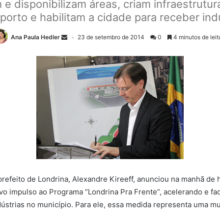
disponibilizam áreas, criam infraestrutura
porto e habilitam a cidade para receber ind
Ana Paula Hedler
23 de setembro de 2014
0
4 minutos de leit
prefeito de Londrina, Alexandre Kireeff, anunciou na manhã de
vo impulso ao Programa “Londrina Pra Frente”, acelerando e fac
dústrias no município. Para ele, essa medida representa uma mu