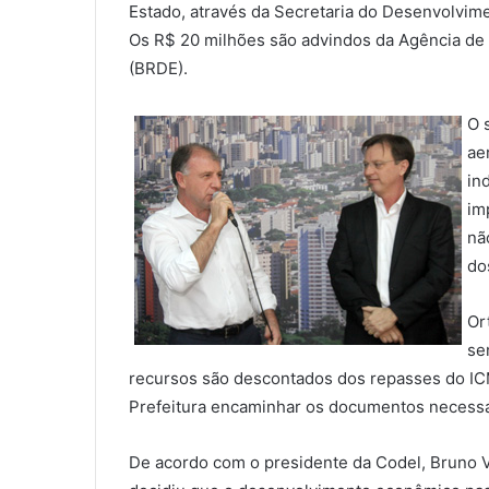
Estado, através da Secretaria do Desenvolvime
Os R$ 20 milhões são advindos da Agência de
(BRDE).
O 
ae
in
im
nã
do
Or
se
recursos são descontados dos repasses do ICM
Prefeitura encaminhar os documentos necessár
De acordo com o presidente da Codel, Bruno Ve