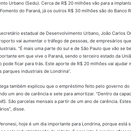
nto Urbano (Sedu). Cerca de R$ 20 milhões vão para a implantaç
 Fomento do Paraná, já os outros R$ 30 milhões são do Banco 
secretário estadual de Desenvolvimento Urbano, João Carlos Or
roporto vai aumentar o tráfego de pessoas, de empresários que 
dustriais. “É mais uma parte do sul e de São Paulo que vão se 
portante em que vive o Paraná, sendo o terceiro estado da Uni
o pode ficar para trás. Este aporte de R$ 20 milhões vai ajudar
s parques industriais de Londrina”.
tega também explicou que o empréstimo feito pelo governo do P
ndo um ano de carência e sete para amortizar. “Dentro da capa
S. São parcelas mensais a partir de um ano de carência. Estes
ios”, disse.
ronesi, hoje é um dia importante para Londrina, porque está se