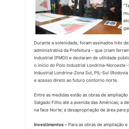
0
“T
mu
0
at
ga
Durante a solenidade, foram assinados três de
administrativa da Prefeitura – que criam fer
Industrial (PMDI) e declaram de utilidade públ
o início do Polo Industrial Londrina-Noroeste 
Industrial Londrina-Zona Sul, PIL-Sul (Rodovia
e acesso direto ao futuro contorno norte.
0
Entre as medidas estão as obras de ampliação
COMPARTILHAMENTOS
Salgado Filho até a avenida das Américas; a d
na face Norte; a desapropriação de área para
Investimentos –
Para as obras de ampliação 